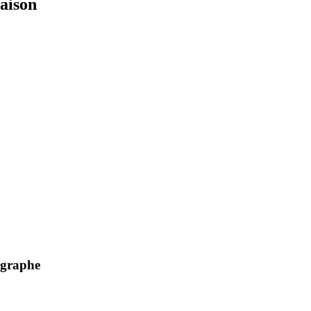
aison
ographe