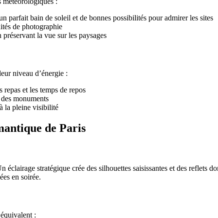
ns météorologiques :
un parfait bain de soleil et de bonnes possibilités pour admirer les sites
nités de photographie
n préservant la vue sur les paysages
leur niveau d’énergie :
es repas et les temps de repos
ge des monuments
 la pleine visibilité
omantique de Paris
n éclairage stratégique crée des silhouettes saisissantes et des reflets d
ées en soirée.
équivalent :