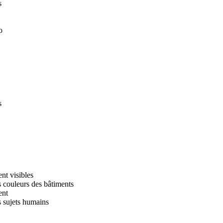
s
o
s
nt visibles
es couleurs des bâtiments
ent
s sujets humains