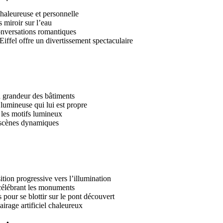
haleureuse et personnelle
 miroir sur l’eau
conversations romantiques
Eiffel offre un divertissement spectaculaire
a grandeur des bâtiments
lumineuse qui lui est propre
 les motifs lumineux
s scènes dynamiques
tion progressive vers l’illumination
 célébrant les monuments
pour se blottir sur le pont découvert
airage artificiel chaleureux