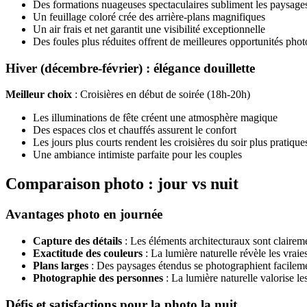
Des formations nuageuses spectaculaires subliment les paysage
Un feuillage coloré crée des arrière-plans magnifiques
Un air frais et net garantit une visibilité exceptionnelle
Des foules plus réduites offrent de meilleures opportunités phot
Hiver (décembre-février) : élégance douillette
Meilleur choix
: Croisières en début de soirée (18h-20h)
Les illuminations de fête créent une atmosphère magique
Des espaces clos et chauffés assurent le confort
Les jours plus courts rendent les croisières du soir plus pratique
Une ambiance intimiste parfaite pour les couples
Comparaison photo : jour vs nuit
Avantages photo en journée
Capture des détails
: Les éléments architecturaux sont claireme
Exactitude des couleurs
: La lumière naturelle révèle les vrai
Plans larges
: Des paysages étendus se photographient facilem
Photographie des personnes
: La lumière naturelle valorise le
Défis et satisfactions pour la photo la nuit