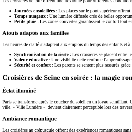
Les croisières de jour offrent une flexibilité pour différentes conditio
Journées ensoleillées
: Les places sur le pont supérieur offrent 
Temps nuageux
: Une lumière diffusée crée de belles opportu
Petite pluie
: Les zones couvertes garantissent le confort tout e
Atouts adaptés aux familles
Les heures de clarté s’adaptent aux emplois du temps des enfants et à 
Synchronisation de la sieste
: Les croisières se placent entre l
Valeur éducative
: Une visibilité nette renforce l’apprentissa
Sécurité et confort
: Les parents se sentent plus rassurés grâce à
Croisières de Seine en soirée : la magie r
Éclat illuminé
Paris se transforme après le coucher du soleil en un joyau scintillant. U
ville, « Ville Lumière », devient clairement perceptible lors des travers
Ambiance romantique
Les croisières au crépuscule offrent des expériences romantiques sans 