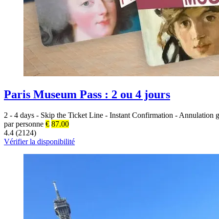
Paris Museum Pass : 2 ou 4 jours
2 - 4 days
-
Skip the Ticket Line
-
Instant Confirmation
-
Annulation g
par personne
€
87.00
4.4 (2124)
Vérifier la disponibilité