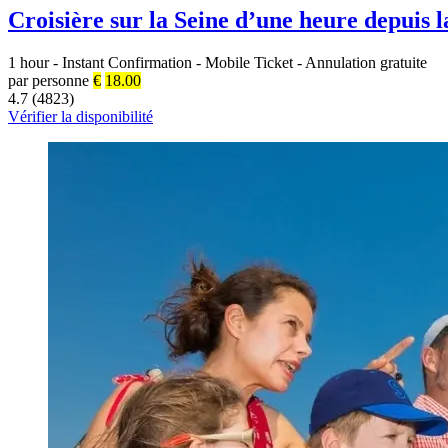
Croisière sur la Seine d’une heure depuis l
1 hour
-
Instant Confirmation
-
Mobile Ticket
-
Annulation gratuite
par personne
€
18.00
4.7 (4823)
Vérifier la disponibilité