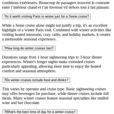
conditions extérieures. Beaucoup de passagers trouvent le contraste
entre l’intérieur chaud et l’air hivernal vif dehors tout à fait plaisant.
?
Is it worth visiting Paris in winter just for a Seine cruise?
While a Seine cruise alone might not justify a trip, it's an excellent
highlight of a winter Paris visit. Combined with winter activities like
visiting heated museums, cozy cafés, and holiday markets, it creates
a memorable seasonal experience.
?
How long do winter cruises last?
Durations range from 1-hour sightseeing trips to 3-hour dinner
experiences. Winter's longer nights make extended cruises
particularly appealing, allowing more time to enjoy the heated
comfort and seasonal atmosphere.
?
Do winter cruises include food and drinks?
This varies by operator and cruise type. Basic sightseeing cruises
may offer beverages for purchase, while dinner cruises include full
meals. Many winter cruises feature seasonal specialties like mulled
wine and hot chocolate.
?
What's the best time of day for a winter cruise?