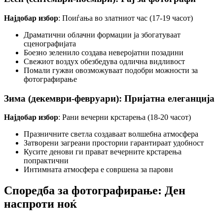
Најдобар избор
: Поиѓања во златниот час (17-19 часот)
Драматични облачни формации ја збогатуваат
сценографијата
Боезно зеленило создава неверојатни позадини
Свежиот воздух обезбедува одлична видливост
Помали гужви овозможуваат подобри можности за
фотографирање
Зима (декември-февруари): Пријатна елеганција
Најдобар избор
: Рани вечерни крстарења (18-20 часот)
Празничните светла создаваат волшебна атмосфера
Затворени загреани простории гарантираат удобност
Кусите денови ги прават вечерните крстарења
попрактични
Интимната атмосфера е совршена за парови
Споредба за фотографирање: Ден
наспроти ноќ