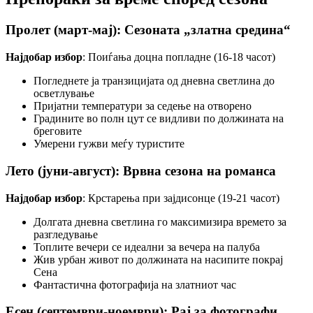
Пролет (март-мај): Сезоната „златна средина“
Најдобар избор
: Поиѓања доцна попладне (16-18 часот)
Погледнете ја транзицијата од дневна светлина до
осветлување
Пријатни температури за седење на отворено
Градините во полн цут се видливи по должината на
бреговите
Умерени гужви меѓу туристите
Лето (јуни-август): Врвна сезона на романса
Најдобар избор
: Крстарења при зајдисонце (19-21 часот)
Долгата дневна светлина го максимизира времето за
разгледување
Топлите вечери се идеални за вечера на палуба
Жив урбан живот по должината на насипите покрај
Сена
Фантастична фотографија на златниот час
Есен (септември-ноември): Рај за фотографи