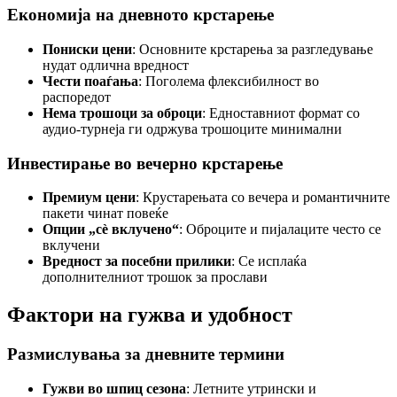
Економија на дневното крстарење
Пониски цени
: Основните крстарења за разгледување
нудат одлична вредност
Чести поаѓања
: Поголема флексибилност во
распоредот
Нема трошоци за оброци
: Едноставниот формат со
аудио-турнеја ги одржува трошоците минимални
Инвестирање во вечерно крстарење
Премиум цени
: Крустарењата со вечера и романтичните
пакети чинат повеќе
Опции „сè вклучено“
: Оброците и пијалаците често се
вклучени
Вредност за посебни прилики
: Се исплаќа
дополнителниот трошок за прослави
Фактори на гужва и удобност
Размислувања за дневните термини
Гужви во шпиц сезона
: Летните утрински и