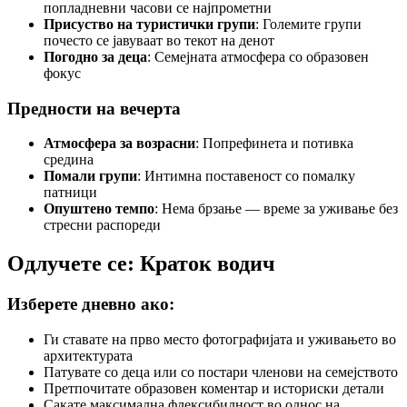
попладневни часови се најпрометни
Присуство на туристички групи
: Големите групи
почесто се јавуваат во текот на денот
Погодно за деца
: Семејната атмосфера со образовен
фокус
Предности на вечерта
Атмосфера за возрасни
: Попрефинета и потивка
средина
Помали групи
: Интимна поставеност со помалку
патници
Опуштено темпо
: Нема брзање — време за уживање без
стресни распореди
Одлучете се: Краток водич
Изберете дневно ако:
Ги ставате на прво место фотографијата и уживањето во
архитектурата
Патувате со деца или со постари членови на семејството
Претпочитате образовен коментар и историски детали
Сакате максимална флексибилност во однос на