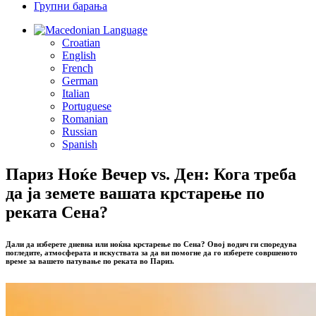
Групни барања
Language
Croatian
English
French
German
Italian
Portuguese
Romanian
Russian
Spanish
Париз Ноќе Вечер vs. Ден: Кога треба
да ја земете вашата крстарење по
реката Сена?
Дали да изберете дневна или ноќна крстарење по Сена? Овој водич ги споредува
погледите, атмосферата и искуствата за да ви помогне да го изберете совршеното
време за вашето патување по реката во Париз.