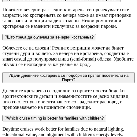
Повеќето вечерни разгледни крстарења ги пречекуваат сите
возрасти, но крстарењата со вечера може да имаат препораки
за возраст или опции за детско мени. Некои романтични
крстарења се наменети исклучиво за возрасни парови.
?
Што треба да облечам за вечерни крстарења?
Облечете се на слоеви! Речните ветришта можат да бидат
студени дури и во лето. За вечера на крстарења, соодветна е
smart casual до полупроменлива (semi-formal) облека. Удобните
обувки се неопходни за качување на брод.
?
Дали дневните крстарења се подобри за првпат посетители на
Париз?
Дневните крстарења се одлични за првите посети бидејќи
архитектонските детали и знаменитостите се јасно видливи,
што го олеснува ориентирањето со градскиот распоред и
препознавањето на познатите споменици.
?
Which cruise timing is better for families with children?
Daytime cruises work better for families due to natural lighting,
educational value, and alignment with children's energy levels.