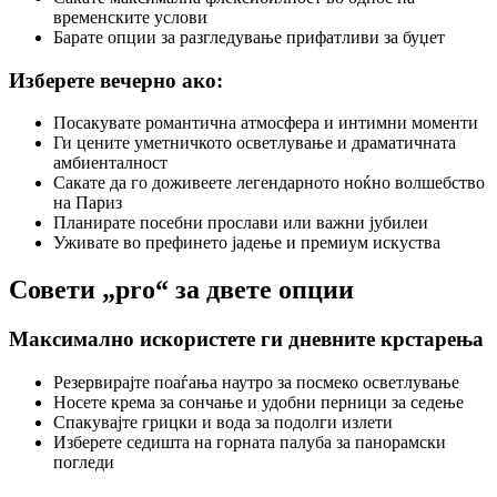
временските услови
Барате опции за разгледување прифатливи за буџет
Изберете вечерно ако:
Посакувате романтична атмосфера и интимни моменти
Ги цените уметничкото осветлување и драматичната
амбиенталност
Сакате да го доживеете легендарното ноќно волшебство
на Париз
Планирате посебни прослави или важни јубилеи
Уживате во префинето јадење и премиум искуства
Совети „pro“ за двете опции
Максимално искористете ги дневните крстарења
Резервирајте поаѓања наутро за посмеко осветлување
Носете крема за сончање и удобни перници за седење
Спакувајте грицки и вода за подолги излети
Изберете седишта на горната палуба за панорамски
погледи