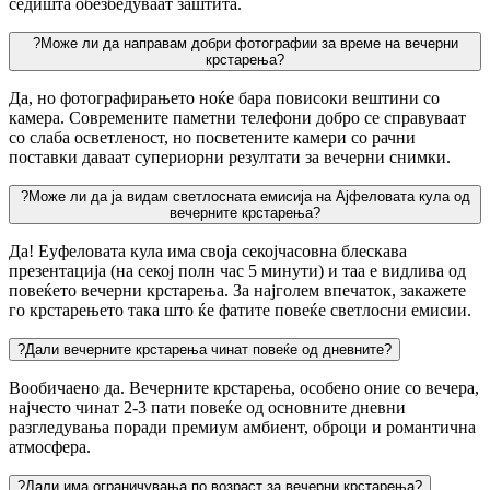
седишта обезбедуваат заштита.
?
Може ли да направам добри фотографии за време на вечерни
крстарења?
Да, но фотографирањето ноќе бара повисоки вештини со
камера. Современите паметни телефони добро се справуваат
со слаба осветленост, но посветените камери со рачни
поставки даваат супериорни резултати за вечерни снимки.
?
Може ли да ја видам светлосната емисија на Ајфеловата кула од
вечерните крстарења?
Да! Еуфеловата кула има своја секојчасовна блескава
презентација (на секој полн час 5 минути) и таа е видлива од
повеќето вечерни крстарења. За најголем впечаток, закажете
го крстарењето така што ќе фатите повеќе светлосни емисии.
?
Дали вечерните крстарења чинат повеќе од дневните?
Вообичаено да. Вечерните крстарења, особено оние со вечера,
најчесто чинат 2-3 пати повеќе од основните дневни
разгледувања поради премиум амбиент, оброци и романтична
атмосфера.
?
Дали има ограничувања по возраст за вечерни крстарења?