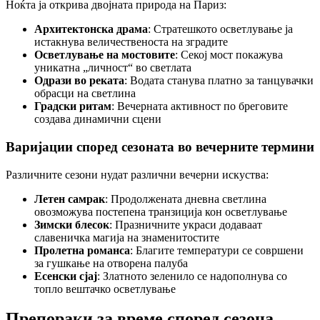
Ноќта ја открива двојната природа на Париз:
Архитектонска драма
: Стратешкото осветлување ја
истакнува величественоста на зградите
Осветлување на мостовите
: Секој мост покажува
уникатна „личност“ во светлата
Одрази во реката
: Водата станува платно за танцувачки
обрасци на светлина
Градски ритам
: Вечерната активност по бреговите
создава динамични сцени
Варијации според сезоната во вечерните термини
Различните сезони нудат различни вечерни искуства:
Летен самрак
: Продолжената дневна светлина
овозможува постепена транзиција кон осветлување
Зимски блесок
: Празничните украси додаваат
славеничка магија на знаменитостите
Пролетна романса
: Благите температури се совршени
за гушкање на отворена палуба
Есенски сјај
: Златното зеленило се надополнува со
топло вештачко осветлување
Препораки за време според сезона