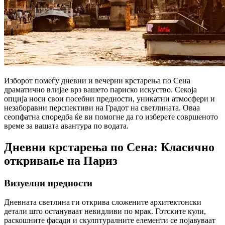
Изборот помеѓу дневни и вечерни крстарења по Сена
драматично влијае врз вашето париско искуство. Секоја
опција носи свои посебни предности, уникатни атмосфери и
незаборавни перспективи на Градот на светлината. Оваа
сеопфатна споредба ќе ви помогне да го изберете совршеното
време за вашата авантура по водата.
Дневни крстарења по Сена: Класично
откривање на Париз
Визуелни предности
Дневната светлина ги открива сложените архитектонски
детали што остануваат невидливи по мрак. Готските кули,
раскошните фасади и скулптуралните елементи се појавуваат