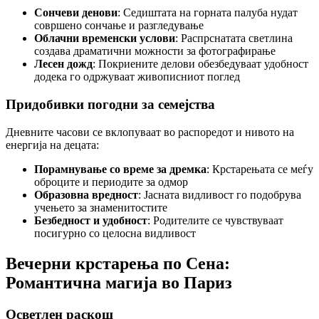
Сончеви денови
: Седиштата на горната палуба нудат
совршено сончање и разгледување
Облачни временски услови
: Распрснатата светлина
создава драматични можности за фотографирање
Лесен дожд
: Покриените делови обезбедуваат удобност
додека го одржуваат живописниот поглед
Придобивки погодни за семејства
Дневните часови се вклопуваат во распоредот и нивото на
енергија на децата:
Порамнување со време за дремка
: Крстарењата се меѓу
оброците и периодите за одмор
Образовна вредност
: Јасната видливост го подобрува
учењето за знаменитостите
Безбедност и удобност
: Родителите се чувствуваат
посигурно со целосна видливост
Вечерни крстарења по Сена:
Романтична магија во Париз
Осветлен раскош