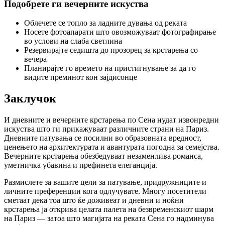
Подобрете ги вечерните искуства
Облечете се топло за ладните дувања од реката
Носете фотоапарати што овозможуваат фотографирање
во услови на слаба светлина
Резервирајте седишта до прозорец за крстарења со
вечера
Планирајте го времето на пристигнување за да го
видите преминот кон зајдисонце
Заклучок
И дневните и вечерните крстарења по Сена нудат извонредни
искуства што ги прикажуваат различните страни на Париз.
Дневните патувања се посилни во образовната вредност,
ценењето на архитектурата и авантурата погодна за семејства.
Вечерните крстарења обезбедуваат незаменлива романса,
уметничка убавина и префинета елеганција.
Размислете за вашите цели за патување, придружниците и
личните преференции кога одлучувате. Многу посетители
сметаат дека тоа што ќе доживеат и дневни и ноќни
крстарења ја открива целата палета на безвременскиот шарм
на Париз — затоа што магијата на реката Сена го надминува