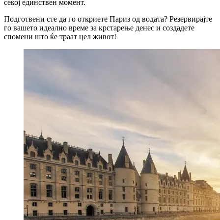
секој единствен момент.
Подготвени сте да го откриете Париз од водата? Резервирајте
го вашето идеално време за крстарење денес и создадете
спомени што ќе траат цел живот!