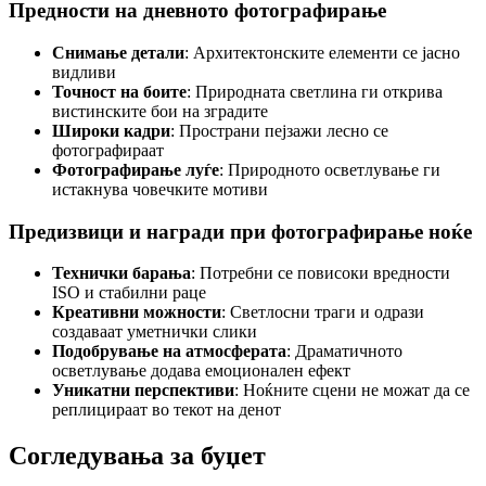
Предности на дневното фотографирање
Снимање детали
: Архитектонските елементи се јасно
видливи
Точност на боите
: Природната светлина ги открива
вистинските бои на зградите
Широки кадри
: Пространи пејзажи лесно се
фотографираат
Фотографирање луѓе
: Природното осветлување ги
истакнува човечките мотиви
Предизвици и награди при фотографирање ноќе
Технички барања
: Потребни се повисоки вредности
ISO и стабилни раце
Креативни можности
: Светлосни траги и одрази
создаваат уметнички слики
Подобрување на атмосферата
: Драматичното
осветлување додава емоционален ефект
Уникатни перспективи
: Ноќните сцени не можат да се
реплицираат во текот на денот
Согледувања за буџет