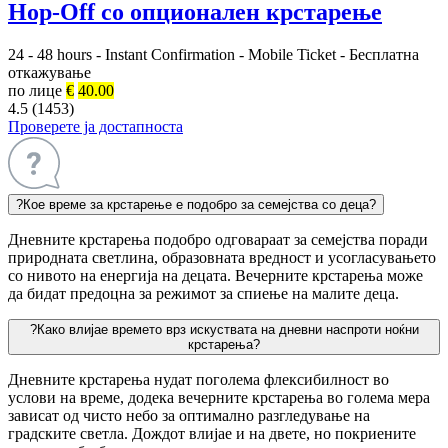
Hop-Off со опционален крстарење
24 - 48 hours
-
Instant Confirmation
-
Mobile Ticket
-
Бесплатна
откажување
по лице
€
40.00
4.5 (1453)
Проверете ја достапноста
?
Кое време за крстарење е подобро за семејства со деца?
Дневните крстарења подобро одговараат за семејства поради
природната светлина, образовната вредност и усогласувањето
со нивото на енергија на децата. Вечерните крстарења може
да бидат предоцна за режимот за спиење на малите деца.
?
Како влијае времето врз искуствата на дневни наспроти ноќни
крстарења?
Дневните крстарења нудат поголема флексибилност во
услови на време, додека вечерните крстарења во голема мера
зависат од чисто небо за оптимално разгледување на
градските светла. Дождот влијае и на двете, но покриените