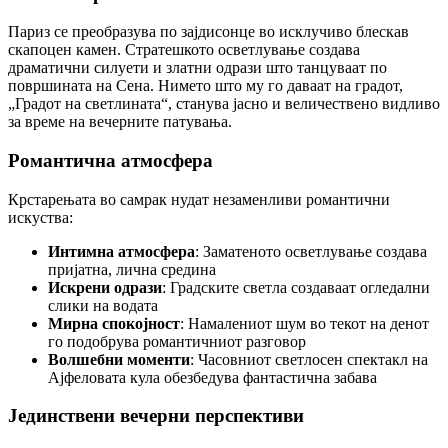
Париз се преобразува по зајдисонце во исклучиво блескав
скапоцен камен. Стратешкото осветлување создава
драматични силуети и златни одрази што танцуваат по
површината на Сена. Нимето што му го даваат на градот,
„Градот на светлината“, станува јасно и величествено видливо
за време на вечерните патувања.
Романтична атмосфера
Крстарењата во самрак нудат незаменливи романтични
искуства:
Интимна атмосфера
: Заматеното осветлување создава
пријатна, лична средина
Искрени одрази
: Градските светла создаваат огледални
слики на водата
Мирна спокојност
: Намалениот шум во текот на денот
го подобрува романтичниот разговор
Волшебни моменти
: Часовниот светлосен спектакл на
Ајфеловата кула обезбедува фантастична забава
Јединствени вечерни перспективи