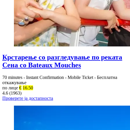
Крстарење со разгледување по реката
Сена со Bateaux Mouches
70 minutes
-
Instant Confirmation
-
Mobile Ticket
-
Бесплатна
откажување
по лице
€
16.50
4.6 (1963)
Проверете ја достапноста