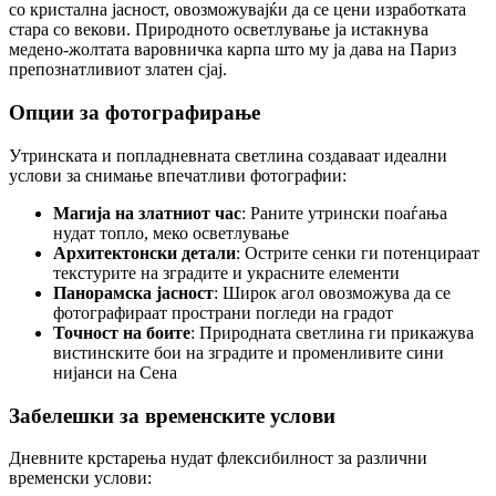
со кристална јасност, овозможувајќи да се цени изработката
стара со векови. Природното осветлување ја истакнува
медено-жолтата варовничка карпа што му ја дава на Париз
препознатливиот златен сјај.
Опции за фотографирање
Утринската и попладневната светлина создаваат идеални
услови за снимање впечатливи фотографии:
Магија на златниот час
: Раните утрински поаѓања
нудат топло, меко осветлување
Архитектонски детали
: Острите сенки ги потенцираат
текстурите на зградите и украсните елементи
Панорамска јасност
: Широк агол овозможува да се
фотографираат пространи погледи на градот
Точност на боите
: Природната светлина ги прикажува
вистинските бои на зградите и променливите сини
нијанси на Сена
Забелешки за временските услови
Дневните крстарења нудат флексибилност за различни
временски услови: