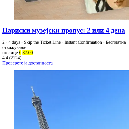
Париски музејски пропус: 2 или 4 дена
2 - 4 days
-
Skip the Ticket Line
-
Instant Confirmation
-
Бесплатна
откажување
по лице
€
87.00
4.4 (2124)
Проверете ја достапноста