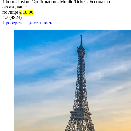
1 hour
-
Instant Confirmation
-
Mobile Ticket
-
Бесплатна
откажување
по лице
€
18.00
4.7 (4823)
Проверете ја достапноста