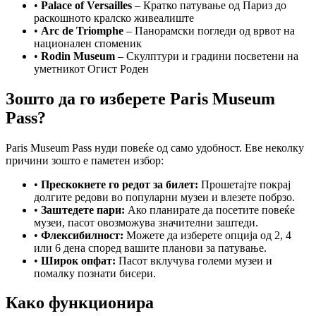
•
Palace of Versailles
– Кратко патување од Париз до
раскошното кралско живеалиште
•
Arc de Triomphe
– Панорамски погледи од врвот на
национален споменик
•
Rodin Museum
– Скулптури и градини посветени на
уметникот Огист Роден
Зошто да го изберете Paris Museum
Pass?
Paris Museum Pass нуди повеќе од само удобност. Еве неколку
причини зошто е паметен избор:
•
Прескокнете го редот за билет:
Прошетајте покрај
долгите редови во популарни музеи и влезете побрзо.
•
Заштедете пари:
Ако планирате да посетите повеќе
музеи, пасот овозможува значителни заштеди.
•
Флексибилност:
Можете да изберете опција од 2, 4
или 6 дена според вашите планови за патување.
•
Широк опфат:
Пасот вклучува големи музеи и
помалку познати бисери.
Како функционира