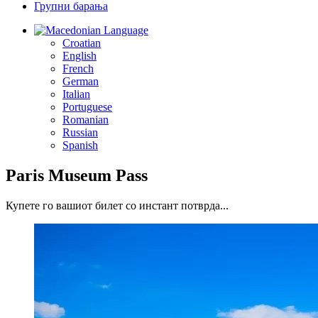
Групни барања
Language
Croatian
English
French
German
Italian
Portuguese
Romanian
Russian
Spanish
Paris Museum Pass
Купете го вашиот билет со инстант потврда...