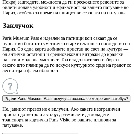
Покрај заштедите, можноста да ги прескокнете редовите за
билети додава удобност и ефикасност на вашето патување во
Париз, особено за време на шпицот во сезоната на патувања.
Заклучок
Paris Museum Pass е идеален за патници кои сакаат да се
нурнат во богатото уметничко и архитектонско наследство на
Париз. Со една карта добивате пристап до свет на култура —
од антички остатоци и средновековни витражи до кралски
палати и модерна уметност. Тоа е задолжителен избор за
секого што планира да го искуси културното срце на градот со
леснотија и флексибилност.
?
Дали Paris Museum Pass вклучува возења со метро или автобус?
Не, јавниот превоз не е вклучен. Ако сакате неограничен
пристап до метро и автобус, размислете да додадете
транспортна картичка Paris Visite во вашите планови за
патување.