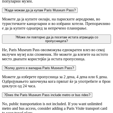
популарни музеи.
?
Каде можам да ја купам Paris Museum Pass?
Можете да ја купите онлајн, на париските аеродроми, во
туристичките канцеларии и во избрани хотели. Препорачливо
е да ја купите однапред за непречено планирање.
?
Може ли повторно да ја посетам истата атракција со
пропусницата?
Не, Paris Museum Pass овозможува еднократен влез во секој
вклучен музеј или споменик. Не можете да влезете на истото
место двапати користејќи ја истата пропусница.
?
Колку долго е валидна Paris Museum Pass?
Можете да изберете пропусница за 2 дена, 4 дена или 6 дена.
Одбројувањето започнува кога првпат ќе ја употребите и брои
циклуси од 24 часа.
?
Does the Paris Museum Pass include metro or bus rides?
No, public transportation is not included. If you want unlimited
metro and bus access, consider adding a Paris Visite transport card
to your travel plans.