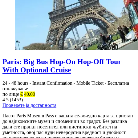
Paris: Big Bus Hop-On Hop-Off Tour
With Optional Cruise
24 - 48 hours
-
Instant Confirmation
-
Mobile Ticket
-
Бесплатна
откажување
по лице
€
40.00
4.5 (1453)
Проверете ја достапноста
Пасот Paris Museum Pass е вашата сè-во-едно карта за пристап
до најиконските музеи и споменици во градот. Без разлика
дали сте првпат посетител или вистински љубител на
уметноста, овој пас нуди неверојатна вредност и удобност —
ви овозможува да ги прескокнете редовите за билети и