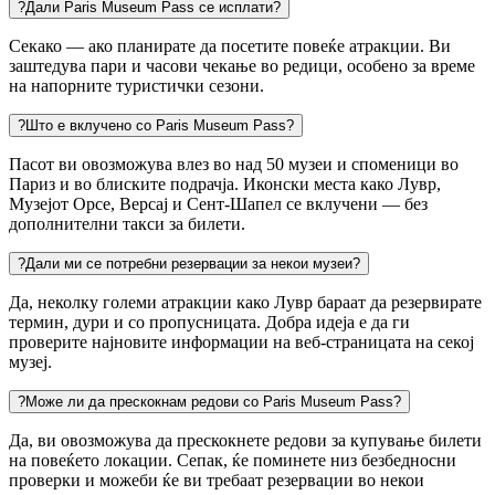
?
Дали Paris Museum Pass се исплати?
Секако — ако планирате да посетите повеќе атракции. Ви
заштедува пари и часови чекање во редици, особено за време
на напорните туристички сезони.
?
Што е вклучено со Paris Museum Pass?
Пасот ви овозможува влез во над 50 музеи и споменици во
Париз и во блиските подрачја. Иконски места како Лувр,
Музејот Орсе, Версај и Сент-Шапел се вклучени — без
дополнителни такси за билети.
?
Дали ми се потребни резервации за некои музеи?
Да, неколку големи атракции како Лувр бараат да резервирате
термин, дури и со пропусницата. Добра идеја е да ги
проверите најновите информации на веб-страницата на секој
музеј.
?
Може ли да прескокнам редови со Paris Museum Pass?
Да, ви овозможува да прескокнете редови за купување билети
на повеќето локации. Сепак, ќе поминете низ безбедносни
проверки и можеби ќе ви требаат резервации во некои