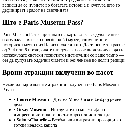
веднаш да се нурнете во богатата историја и култура што го
дефинираат Градот на светлината.
Што е Paris Museum Pass?
Paris Museum Pass е претплатена карта за разгледување што
овозможува влез во повеќе од 50 музеи, споменици и
историски места низ Париз и околината. Достапен е за траење
од 2, 4 или 6 последователни дена, а пасот ви дозволува да ги
истражувате светски познатите институции со ваше темпо —
без да купувате одделни билети и без чекање во долги редици.
Врвни атракции вклучени во пасот
Некои од најпознатите атракции вклучени во Paris Museum
Pass се:
•
Louvre Museum
– Дом на Мона Лиза и безброј ремек-
дела
•
Orsay Museum
– Исклучителна колекција на
импресионистички и пост-импресионистички дела
•
Sainte-Chapelle
– Возбудливи витражни прозорци во
готска кралска капела