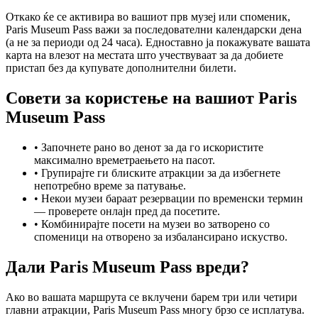
Откако ќе се активира во вашиот прв музеј или споменик,
Paris Museum Pass важи за последователни календарски дена
(а не за периоди од 24 часа). Едноставно ја покажувате вашата
карта на влезот на местата што учествуваат за да добиете
пристап без да купувате дополнителни билети.
Совети за користење на вашиот Paris
Museum Pass
• Започнете рано во денот за да го искористите
максимално времетраењето на пасот.
• Групирајте ги блиските атракции за да избегнете
непотребно време за патување.
• Некои музеи бараат резервации по временски термин
— проверете онлајн пред да посетите.
• Комбинирајте посети на музеи во затворено со
споменици на отворено за избалансирано искуство.
Дали Paris Museum Pass вреди?
Ако во вашата маршрута се вклучени барем три или четири
главни атракции, Paris Museum Pass многу брзо се исплатува.