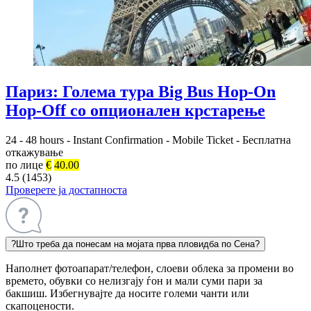
Париз: Голема тура Big Bus Hop-On
Hop-Off со опционален крстарење
24 - 48 hours
-
Instant Confirmation
-
Mobile Ticket
-
Бесплатна
откажување
по лице
€
40.00
4.5 (1453)
Проверете ја достапноста
?
Што треба да понесам на мојата прва пловидба по Сена?
Наполнет фотоапарат/телефон, слоеви облека за промени во
времето, обувки со нелизгају ѓон и мали суми пари за
бакшиш. Избегнувајте да носите големи чанти или
скапоцености.