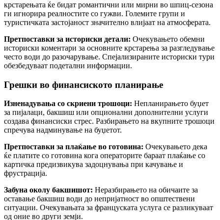
крстарењата ќе бидат романтични или мирни во шпиц-сезона
ги игнорира реалностите со гужви. Големите групи и
туристичката застојаност значително влијаат на атмосферата.
Претпоставки за историски детали:
Очекувањето обемни
историски коментари за основните крстарења за разгледување
често води до разочарување. Спејализираните историски тури
обезбедуваат подетални информации.
Грешки во финансиското планирање
Изненадувања со скриени трошоци:
Непланирањето буџет
за пијалаци, бакшиш или опционални дополнителни услуги
создава финансиски стрес. Разбирањето на вкупните трошоци
спречува надминување на буџетот.
Претпоставки за плаќање во готовина:
Очекувањето дека
ќе платите со готовина кога операторите бараат плаќање со
картичка предизвикува задоцнувања при качување и
фрустрација.
Забуна околу бакшишот:
Неразбирањето на обичаите за
оставање бакшиш води до непријатност во општествени
ситуации. Очекувањата за француската услуга се разликуваат
од оние во други земји.