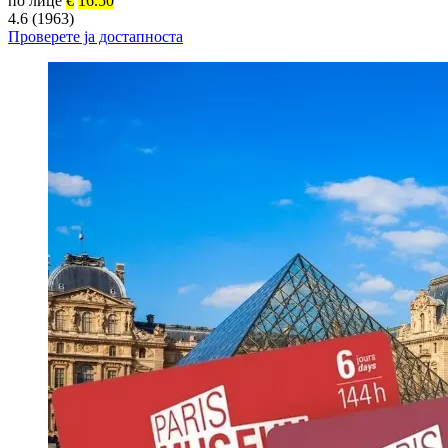
по лице
€
16.50
4.6 (1963)
Проверете ја достапноста