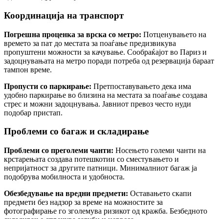
Координација на транспорт
Погрешна проценка за врска со метро:
Потценувањето на
времето за пат до местата за поаѓање предизвикува
пропуштени можности за качување. Сообраќајот во Париз и
задоцнувањата на метро поради потреба од резервација бараат
тампон време.
Пропусти со паркирање:
Претпоставувањето дека има
удобно паркирање во близина на местата за поаѓање создава
стрес и можни задоцнувања. Јавниот превоз често нуди
подобар пристап.
Проблеми со багаж и складирање
Проблеми со преголеми чанти:
Носењето големи чанти на
крстарењата создава потешкотии со сместувањето и
непријатност за другите патници. Минималниот багаж ја
подобрува мобилноста и удобноста.
Обезбедување на вредни предмети:
Оставањето скапи
предмети без надзор за време на можностите за
фотографирање го зголемува ризикот од кражба. Безбедното