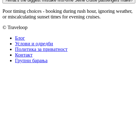
?
What's the biggest mistake first-time Seine cruise passengers make?
Poor timing choices - booking during rush hour, ignoring weather,
or miscalculating sunset times for evening cruises.
© Traveloop
Блог
Услови и одредби
Политика за приватност
Контакт
Групни барања