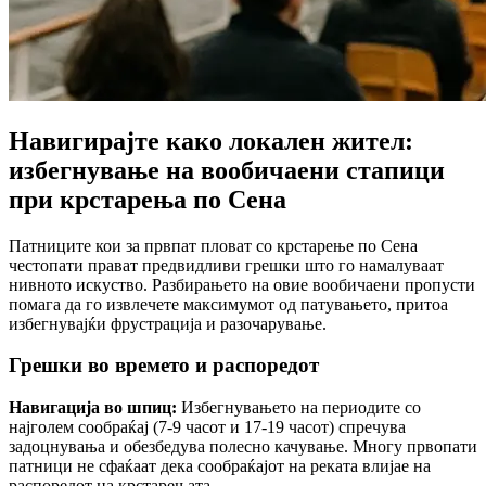
Навигирајте како локален жител:
избегнување на вообичаени стапици
при крстарења по Сена
Патниците кои за првпат пловат со крстарење по Сена
честопати прават предвидливи грешки што го намалуваат
нивното искуство. Разбирањето на овие вообичаени пропусти
помага да го извлечете максимумот од патувањето, притоа
избегнувајќи фрустрација и разочарување.
Грешки во времето и распоредот
Навигација во шпиц:
Избегнувањето на периодите со
најголем сообраќај (7-9 часот и 17-19 часот) спречува
задоцнувања и обезбедува полесно качување. Многу првопати
патници не сфаќаат дека сообраќајот на реката влијае на
распоредот на крстарењата.