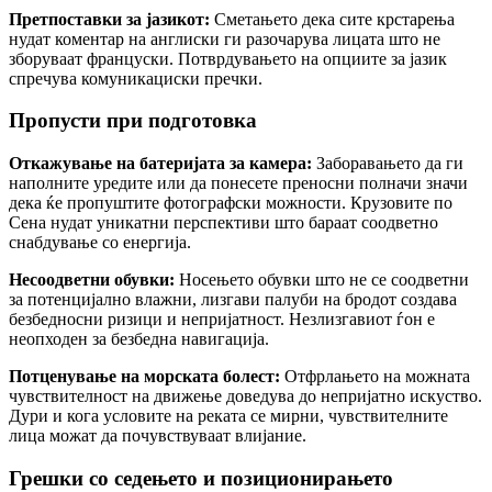
Претпоставки за јазикот:
Сметањето дека сите крстарења
нудат коментар на англиски ги разочарува лицата што не
зборуваат француски. Потврдувањето на опциите за јазик
спречува комуникациски пречки.
Пропусти при подготовка
Откажување на батеријата за камера:
Заборавањето да ги
наполните уредите или да понесете преносни полначи значи
дека ќе пропуштите фотографски можности. Крузовите по
Сена нудат уникатни перспективи што бараат соодветно
снабдување со енергија.
Несоодветни обувки:
Носењето обувки што не се соодветни
за потенцијално влажни, лизгави палуби на бродот создава
безбедносни ризици и непријатност. Незлизгавиот ѓон е
неопходен за безбедна навигација.
Потценување на морската болест:
Отфрлањето на можната
чувствителност на движење доведува до непријатно искуство.
Дури и кога условите на реката се мирни, чувствителните
лица можат да почувствуваат влијание.
Грешки со седењето и позиционирањето