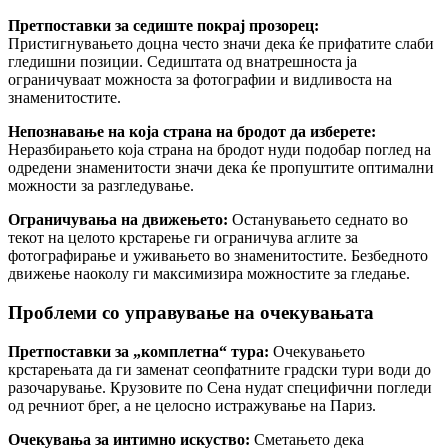
Претпоставки за седиште покрај прозорец:
Пристигнувањето доцна често значи дека ќе прифатите слаби
гледишни позиции. Седиштата од внатрешноста ја
ограничуваат можноста за фотографии и видливоста на
знаменитостите.
Непознавање на која страна на бродот да изберете:
Неразбирањето која страна на бродот нуди подобар поглед на
одредени знаменитости значи дека ќе пропуштите оптимални
можности за разгледување.
Ограничувања на движењето:
Останувањето седнато во
текот на целото крстарење ги ограничува аглите за
фотографирање и уживањето во знаменитостите. Безбедното
движење наоколу ги максимизира можностите за гледање.
Проблеми со управување на очекувањата
Претпоставки за „комплетна“ тура:
Очекувањето
крстарењата да ги заменат сеопфатните градски тури води до
разочарување. Крузовите по Сена нудат специфични погледи
од речниот брег, а не целосно истражување на Париз.
Очекувања за интимно искуство:
Сметањето дека