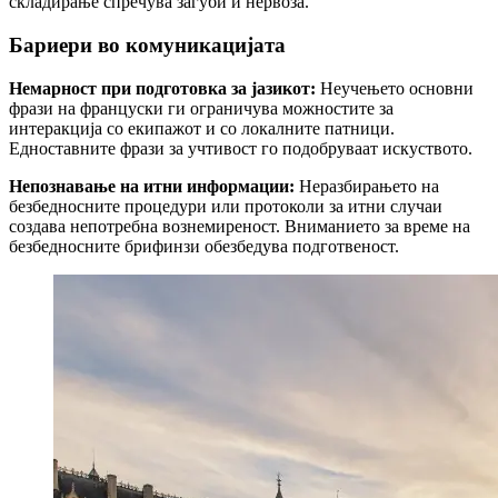
складирање спречува загуби и нервоза.
Бариери во комуникацијата
Немарност при подготовка за јазикот:
Нeучењето основни
фрази на француски ги ограничува можностите за
интеракција со екипажот и со локалните патници.
Едноставните фрази за учтивост го подобруваат искуството.
Непознавање на итни информации:
Неразбирањето на
безбедносните процедури или протоколи за итни случаи
создава непотребна вознемиреност. Вниманието за време на
безбедносните брифинзи обезбедува подготвеност.