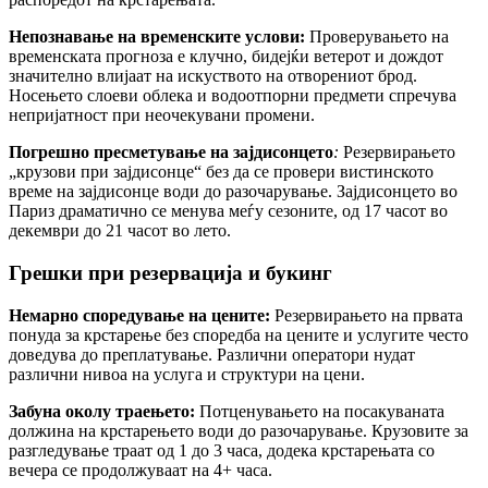
Непознавање на временските услови:
Проверувањето на
временската прогноза е клучно, бидејќи ветерот и дождот
значително влијаат на искуството на отворениот брод.
Носењето слоеви облека и водоотпорни предмети спречува
непријатност при неочекувани промени.
Погрешно пресметување на зајдисонцето
:
Резервирањето
„крузови при зајдисонце“ без да се провери вистинското
време на зајдисонце води до разочарување. Зајдисонцето во
Париз драматично се менува меѓу сезоните, од 17 часот во
декември до 21 часот во лето.
Грешки при резервација и букинг
Немарно споредување на цените:
Резервирањето на првата
понуда за крстарење без споредба на цените и услугите често
доведува до преплатување. Различни оператори нудат
различни нивоа на услуга и структури на цени.
Забуна околу траењето:
Потценувањето на посакуваната
должина на крстарењето води до разочарување. Крузовите за
разгледување траат од 1 до 3 часа, додека крстарењата со
вечера се продолжуваат на 4+ часа.