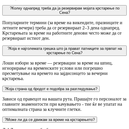
?
Колку однапред треба да ја резервирам мојата крстарење по
Сена?
Популарните термини (за време на викендите, празниците и
летните вечери) треба да се резервираат 2–3 дена однапред.
Крстарењата за време на работните денови често може да се
резервираат истиот ден.
?
Која е најголемата грешка што ја прават патниците за првпат на
крстарење по Сена?
Лоши избори за време — резервации за време на шпиц,
игнорирање на временските услови или погрешно
пресметување на времето на зајдисонцето за вечерни
крстарења.
?
Која страна од бродот е подобра за разгледување?
Зависи од правецот на вашата рута. Прашaјте го персоналот за
главните знаменитости при качувањето - тие ќе ве упатат на
оптималната страна за клучните глетки.
?
Може ли да се движам за време на крстарењето?