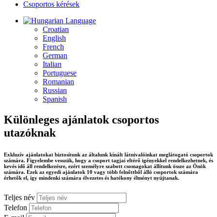
Csoportos kérések
Language
Croatian
English
French
German
Italian
Portuguese
Romanian
Russian
Spanish
Különleges ajánlatok csoportos
utazóknak
Exkluzív ajánlatokat biztosítunk az általunk kínált látnivalóinkat meglátogató csoportok
számára. Figyelembe vesszük, hogy a csoport tagjai eltérő igényekkel rendelkezhetnek, és
kevés idő áll rendelkezésre, ezért személyre szabott csomagokat állítunk össze az Önök
számára. Ezek az egyedi ajánlatok 10 vagy több felnőttből álló csoportok számára
érhetők el, így mindenki számára élvezetes és hatékony élményt nyújtanak.
Teljes név
Telefon