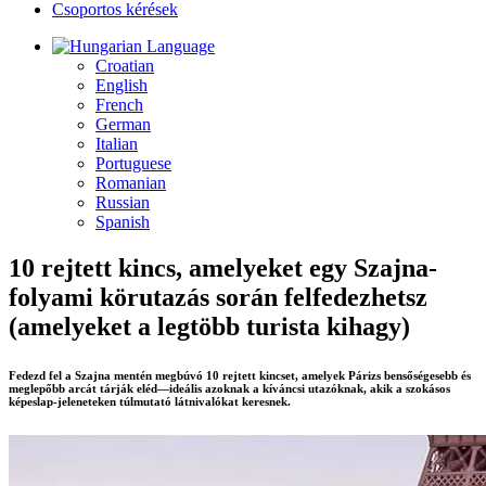
Csoportos kérések
Language
Croatian
English
French
German
Italian
Portuguese
Romanian
Russian
Spanish
10 rejtett kincs, amelyeket egy Szajna-
folyami körutazás során felfedezhetsz
(amelyeket a legtöbb turista kihagy)
Fedezd fel a Szajna mentén megbúvó 10 rejtett kincset, amelyek Párizs bensőségesebb és
meglepőbb arcát tárják eléd—ideális azoknak a kíváncsi utazóknak, akik a szokásos
képeslap-jeleneteken túlmutató látnivalókat keresnek.