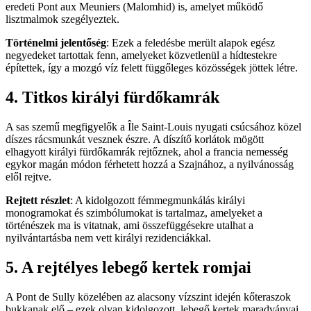
eredeti Pont aux Meuniers (Malomhid) is, amelyet működő
lisztmalmok szegélyeztek.
Történelmi jelentőség
: Ezek a feledésbe merült alapok egész
negyedeket tartottak fenn, amelyeket közvetlenül a hídtestekre
építettek, így a mozgó víz felett függőleges közösségek jöttek létre.
4. Titkos királyi fürdőkamrák
A sas szemű megfigyelők a Île Saint-Louis nyugati csúcsához közel
díszes rácsmunkát vesznek észre. A díszítő korlátok mögött
elhagyott királyi fürdőkamrák rejtőznek, ahol a francia nemesség
egykor magán módon férhetett hozzá a Szajnához, a nyilvánosság
elől rejtve.
Rejtett részlet
: A kidolgozott fémmegmunkálás királyi
monogramokat és szimbólumokat is tartalmaz, amelyeket a
történészek ma is vitatnak, ami összefüggésekre utalhat a
nyilvántartásba nem vett királyi rezidenciákkal.
5. A rejtélyes lebegő kertek romjai
A Pont de Sully közelében az alacsony vízszint idején kőteraszok
bukkanak elő – ezek olyan kidolgozott, lebegő kertek maradványai,