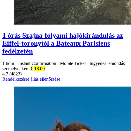
1 órás Szajna-folyami hajókirándulás az
Eiffel-toronytól a Bateaux Parisiens
fedélzetén
1 hour
-
Instant Confirmation
-
Mobile Ticket
-
Ingyenes lemondás
személyenként
€
18.00
4.7 (4823)
Rendelkezésre állás ellenőrzése