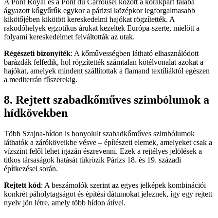
A Pont Royal és a Pont du Carrousel között a kőrakpart falába
ágyazott kőgyűrűk egykor a párizsi középkor legforgalmasabb
kikötőjében kikötött kereskedelmi hajókat rögzítették. A
rakodóhelyek egzotikus árukat kezeltek Európa-szerte, mielőtt a
folyami kereskedelmet felváltották az utak.
Régészeti bizonyíték
: A kőművességben látható elhasználódott
barázdák felfedik, hol rögzítették számtalan kötélvonalat azokat a
hajókat, amelyek mindent szállítottak a flamand textíliáktól egészen
a mediterrán fűszerekig.
8. Rejtett szabadkőműves szimbólumok a
hídkövekben
Több Szajna-hídon is bonyolult szabadkőműves szimbólumok
láthatók a záróköveikbe vésve – építészeti elemek, amelyeket csak a
vízszint felől lehet igazán észrevenni. Ezek a rejtélyes jelölések a
titkos társaságok hatását tükrözik Párizs 18. és 19. századi
építkezései során.
Rejtett kód
: A beszámolók szerint az egyes jelképek kombinációi
konkrét páholytagságot és építési dátumokat jeleznek, így egy rejtett
nyelv jön létre, amely több hídon átível.