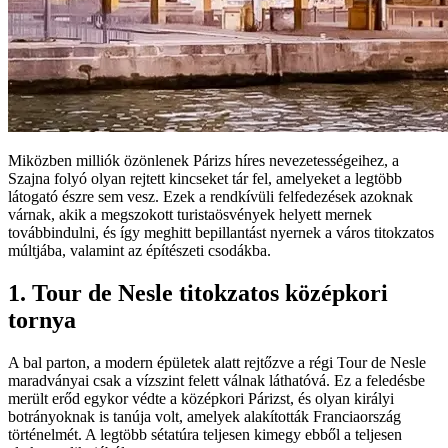
Miközben milliók özönlenek Párizs híres nevezetességeihez, a
Szajna folyó olyan rejtett kincseket tár fel, amelyeket a legtöbb
látogató észre sem vesz. Ezek a rendkívüli felfedezések azoknak
várnak, akik a megszokott turistaösvények helyett mernek
továbbindulni, és így meghitt bepillantást nyernek a város titokzatos
múltjába, valamint az építészeti csodákba.
1. Tour de Nesle titokzatos középkori
tornya
A bal parton, a modern épületek alatt rejtőzve a régi Tour de Nesle
maradványai csak a vízszint felett válnak láthatóvá. Ez a feledésbe
merült erőd egykor védte a középkori Párizst, és olyan királyi
botrányoknak is tanúja volt, amelyek alakították Franciaország
történelmét. A legtöbb sétatúra teljesen kimegy ebből a teljesen