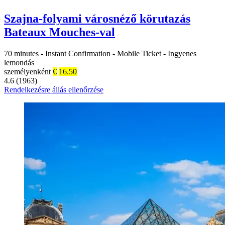
Szajna-folyami városnéző körutazás
Bateaux Mouches-val
70 minutes
-
Instant Confirmation
-
Mobile Ticket
-
Ingyenes
lemondás
személyenként
€
16.50
4.6 (1963)
Rendelkezésre állás ellenőrzése