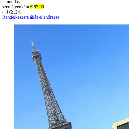
lemondás
személyenként
€
87.00
4.4 (2124)
Rendelkezésre állás ellenőrzése