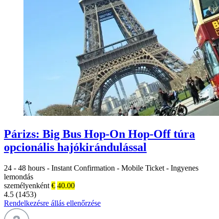
Párizs: Big Bus Hop-On Hop-Off túra
opcionális hajókirándulással
24 - 48 hours
-
Instant Confirmation
-
Mobile Ticket
-
Ingyenes
lemondás
személyenként
€
40.00
4.5 (1453)
Rendelkezésre állás ellenőrzése