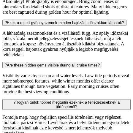
Absolutely! Photography is encouraged. Bring zoom lenses or
binoculars for detailed shots of distant features. Many hidden gems
are best captured during golden hour for optimal lighting.
?
Ezek a rejtett gyöngyszemek minden hajózási időszakban láthatók?
A láthatóság szezononként és a vízállástól függ. Az apály időszakai
több, víz alá merült jellegzetességet tesznek láthatóvá, míg a téli
hónapok a kopasz növényzeten át tisztább kilátást biztosítanak. A
kora reggeli hajóutak gyakran nyújtják a legjobb megfigyelési
feltételeket.
?
Are these hidden gems visible during all cruise times?
Visibility varies by season and water levels. Low tide periods reveal
more submerged features, while winter months offer clearer
sightlines through bare vegetation. Early morning cruises often
provide the best viewing conditions.
?
Hogyan tudok többet megtudni ezeknek a felfedezéseknek a
történetéről?
Fontolja meg, hogy foglaljon speciális történelmi vagy régészeti
túrákat. a párizsi Városi Levéltárak és a helyi történelmi egyesületek
forrásokat kínálnak az e kevésbé ismert jellemzők mélyebb