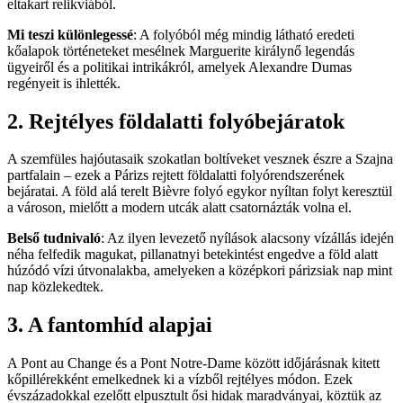
eltakart relikviából.
Mi teszi különlegessé
: A folyóból még mindig látható eredeti
kőalapok történeteket mesélnek Marguerite királynő legendás
ügyeiről és a politikai intrikákról, amelyek Alexandre Dumas
regényeit is ihlették.
2. Rejtélyes földalatti folyóbejáratok
A szemfüles hajóutasaik szokatlan boltíveket vesznek észre a Szajna
partfalain – ezek a Párizs rejtett földalatti folyórendszerének
bejáratai. A föld alá terelt Bièvre folyó egykor nyíltan folyt keresztül
a városon, mielőtt a modern utcák alatt csatornázták volna el.
Belső tudnivaló
: Az ilyen levezető nyílások alacsony vízállás idején
néha felfedik magukat, pillanatnyi betekintést engedve a föld alatt
húzódó vízi útvonalakba, amelyeken a középkori párizsiak nap mint
nap közlekedtek.
3. A fantomhíd alapjai
A Pont au Change és a Pont Notre-Dame között időjárásnak kitett
kőpillérekként emelkednek ki a vízből rejtélyes módon. Ezek
évszázadokkal ezelőtt elpusztult ősi hidak maradványai, köztük az