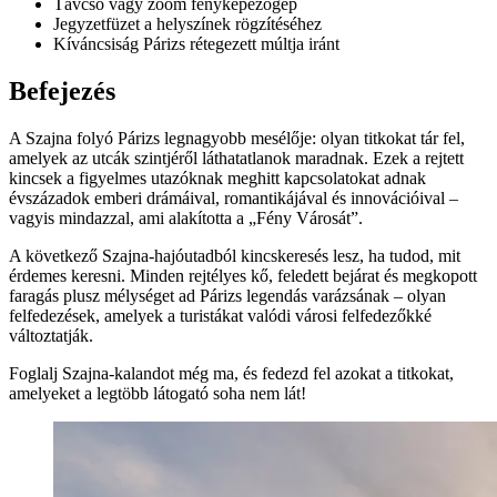
Távcső vagy zoom fényképezőgép
Jegyzetfüzet a helyszínek rögzítéséhez
Kíváncsiság Párizs rétegezett múltja iránt
Befejezés
A Szajna folyó Párizs legnagyobb mesélője: olyan titkokat tár fel,
amelyek az utcák szintjéről láthatatlanok maradnak. Ezek a rejtett
kincsek a figyelmes utazóknak meghitt kapcsolatokat adnak
évszázadok emberi drámáival, romantikájával és innovációival –
vagyis mindazzal, ami alakította a „Fény Városát”.
A következő Szajna-hajóutadból kincskeresés lesz, ha tudod, mit
érdemes keresni. Minden rejtélyes kő, feledett bejárat és megkopott
faragás plusz mélységet ad Párizs legendás varázsának – olyan
felfedezések, amelyek a turistákat valódi városi felfedezőkké
változtatják.
Foglalj Szajna-kalandot még ma, és fedezd fel azokat a titkokat,
amelyeket a legtöbb látogató soha nem lát!