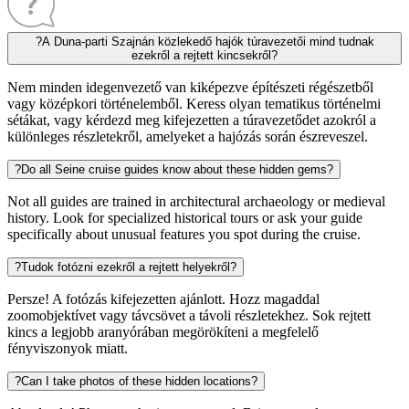
?
A Duna-parti Szajnán közlekedő hajók túravezetői mind tudnak
ezekről a rejtett kincsekről?
Nem minden idegenvezető van kiképezve építészeti régészetből
vagy középkori történelemből. Keress olyan tematikus történelmi
sétákat, vagy kérdezd meg kifejezetten a túravezetődet azokról a
különleges részletekről, amelyeket a hajózás során észreveszel.
?
Do all Seine cruise guides know about these hidden gems?
Not all guides are trained in architectural archaeology or medieval
history. Look for specialized historical tours or ask your guide
specifically about unusual features you spot during the cruise.
?
Tudok fotózni ezekről a rejtett helyekről?
Persze! A fotózás kifejezetten ajánlott. Hozz magaddal
zoomobjektívet vagy távcsövet a távoli részletekhez. Sok rejtett
kincs a legjobb aranyórában megörökíteni a megfelelő
fényviszonyok miatt.
?
Can I take photos of these hidden locations?