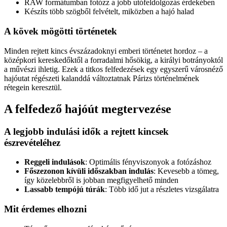
RAW formátumban fotózz a jobb utófeldolgozás érdekében
Készíts több szögből felvételt, miközben a hajó halad
A kövek mögötti történetek
Minden rejtett kincs évszázadoknyi emberi történetet hordoz – a
középkori kereskedőktől a forradalmi hősökig, a királyi botrányoktól
a művészi ihletig. Ezek a titkos felfedezések egy egyszerű városnéző
hajóutat régészeti kalanddá változtatnak Párizs történelmének
rétegein keresztül.
A felfedező hajóút megtervezése
A legjobb indulási idők a rejtett kincsek
észrevételéhez
Reggeli indulások
: Optimális fényviszonyok a fotózáshoz
Főszezonon kívüli időszakban indulás
: Kevesebb a tömeg,
így közelebbről is jobban megfigyelhető minden
Lassabb tempójú túrák
: Több idő jut a részletes vizsgálatra
Mit érdemes elhozni