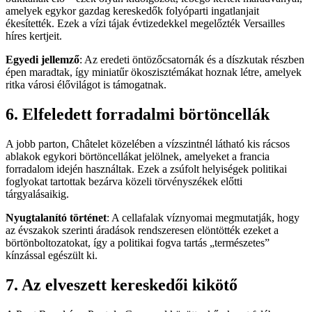
amelyek egykor gazdag kereskedők folyóparti ingatlanjait
ékesítették. Ezek a vízi tájak évtizedekkel megelőzték Versailles
híres kertjeit.
Egyedi jellemző
: Az eredeti öntözőcsatornák és a díszkutak részben
épen maradtak, így miniatűr ökoszisztémákat hoznak létre, amelyek
ritka városi élővilágot is támogatnak.
6. Elfeledett forradalmi börtöncellák
A jobb parton, Châtelet közelében a vízszintnél látható kis rácsos
ablakok egykori börtöncellákat jelölnek, amelyeket a francia
forradalom idején használtak. Ezek a zsúfolt helyiségek politikai
foglyokat tartottak bezárva közeli törvényszékek előtti
tárgyalásaikig.
Nyugtalanító történet
: A cellafalak víznyomai megmutatják, hogy
az évszakok szerinti áradások rendszeresen elöntötték ezeket a
börtönboltozatokat, így a politikai fogva tartás „természetes”
kínzással egészült ki.
7. Az elveszett kereskedői kikötő