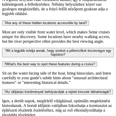
különlegesek a felfedezéshez. Néhány helyszínhez közel van
gyalogos megközelítés, de a folyó felőli nézőpont gyakran adja a
legjobb rálátást.
?
Are any of these hidden locations accessible by land?
Most are only visible from water level, which makes Seine cruises
unique for discovery. Some locations have nearby walking access,
but the river perspective often provides the best viewing angle.
?
Mi a legjobb módja annak, hogy ezeket a jellemzőket észrevegye egy
hajóúton?
?
What's the best way to spot these features during a cruise?
Sit on the water-facing side of the boat, bring binoculars, and listen
carefully to your guide's subtle hints about "unusual architectural
features" or "interesting historical details."
?
Az időjárási körülmények befolyásolják a rejtett kincsek láthatóságát?
Igen, a derült napok, megfelelő világítással, optimális megtekintést
biztosítanak. A borult időjárás valójában fokozhatja a kontrasztot az
építészeti részletek észleléséhez, míg az eső elhomályosíthatja a
távolabbi részleteket.