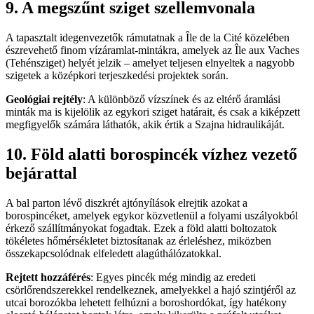
9. A megszűnt sziget szellemvonala
A tapasztalt idegenvezetők rámutatnak a Île de la Cité közelében
észrevehető finom vízáramlat-mintákra, amelyek az Île aux Vaches
(Tehénsziget) helyét jelzik – amelyet teljesen elnyeltek a nagyobb
szigetek a középkori terjeszkedési projektek során.
Geológiai rejtély
: A különböző vízszínek és az eltérő áramlási
minták ma is kijelölik az egykori sziget határait, és csak a kiképzett
megfigyelők számára láthatók, akik értik a Szajna hidraulikáját.
10. Föld alatti borospincék vízhez vezető
bejárattal
A bal parton lévő diszkrét ajtónyílások elrejtik azokat a
borospincéket, amelyek egykor közvetlenül a folyami uszályokból
érkező szállítmányokat fogadtak. Ezek a föld alatti boltozatok
tökéletes hőmérsékletet biztosítanak az érleléshez, miközben
összekapcsolódnak elfeledett alagúthálózatokkal.
Rejtett hozzáférés
: Egyes pincék még mindig az eredeti
csörlőrendszerekkel rendelkeznek, amelyekkel a hajó szintjéről az
utcai borozókba lehetett felhúzni a boroshordókat, így hatékony