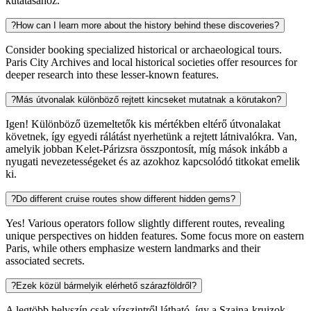
kutatásához.
?
How can I learn more about the history behind these discoveries?
Consider booking specialized historical or archaeological tours.
Paris City Archives and local historical societies offer resources for
deeper research into these lesser-known features.
?
Más útvonalak különböző rejtett kincseket mutatnak a körutakon?
Igen! Különböző üzemeltetők kis mértékben eltérő útvonalakat
követnek, így egyedi rálátást nyerhetünk a rejtett látnivalókra. Van,
amelyik jobban Kelet-Párizsra összpontosít, míg mások inkább a
nyugati nevezetességeket és az azokhoz kapcsolódó titkokat emelik
ki.
?
Do different cruise routes show different hidden gems?
Yes! Various operators follow slightly different routes, revealing
unique perspectives on hidden features. Some focus more on eastern
Paris, while others emphasize western landmarks and their
associated secrets.
?
Ezek közül bármelyik elérhető szárazföldről?
A legtöbb helyszín csak vízszintről látható, így a Szajna-kruizok