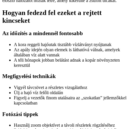
elosztó hálózatot hoztak létre, amely kikerülte a zsúfolt utcákat.
Hogyan fedezd fel ezeket a rejtett
kincseket
Az időzítés a mindennél fontosabb
A kora reggeli hajóutak tisztább vízlátványt nyújtanak
Az apály idején olyan elemek is láthatóvá válnak, amelyek
általában víz alatt vannak
A téli hónapok jobban belátást adnak a kopár növényzeten
keresztül
Megfigyelési technikák
Vigyél távcsövet a részletes vizsgálathoz
Ülj a hajó víz felőli oldalán
Figyelj a vezetők finom utalásaira az „szokatlan” jellemzőkkel
kapcsolatban
Fotózási tippek
Használj zoom objektívet a távoli részletek rögzítéséhez