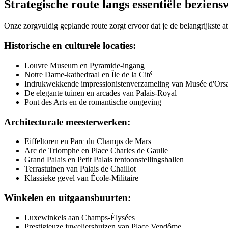
Strategische route langs essentiële bezien
Onze zorgvuldig geplande route zorgt ervoor dat je de belangrijkste att
Historische en culturele locaties:
Louvre Museum en Pyramide-ingang
Notre Dame-kathedraal en Île de la Cité
Indrukwekkende impressionistenverzameling van Musée d'Ors
De elegante tuinen en arcades van Palais-Royal
Pont des Arts en de romantische omgeving
Architecturale meesterwerken:
Eiffeltoren en Parc du Champs de Mars
Arc de Triomphe en Place Charles de Gaulle
Grand Palais en Petit Palais tentoonstellingshallen
Terrastuinen van Palais de Chaillot
Klassieke gevel van École-Militaire
Winkelen en uitgaansbuurten:
Luxewinkels aan Champs-Élysées
Prestigieuze juweliershuizen van Place Vendôme