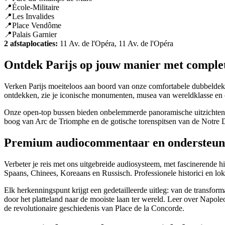
📍École-Militaire
📍Les Invalides
📍Place Vendôme
📍Palais Garnier
2 afstaplocaties:
11 Av. de l'Opéra, 11 Av. de l'Opéra
Ontdek Parijs op jouw manier met complet
Verken Parijs moeiteloos aan boord van onze comfortabele dubbeldekker
ontdekken, zie je iconische monumenten, musea van wereldklasse en 
Onze open-top bussen bieden onbelemmerde panoramische uitzichten op
boog van Arc de Triomphe en de gotische torenspitsen van de Notre Da
Premium audiocommentaar en ondersteuni
Verbeter je reis met ons uitgebreide audiosysteem, met fascinerende hi
Spaans, Chinees, Koreaans en Russisch. Professionele historici en lo
Elk herkenningspunt krijgt een gedetailleerde uitleg: van de transfo
door het platteland naar de mooiste laan ter wereld. Leer over Napol
de revolutionaire geschiedenis van Place de la Concorde.