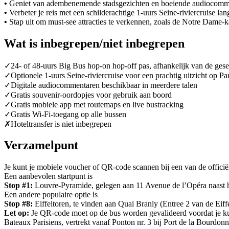
•
Geniet van adembenemende stadsgezichten en boeiende audiocomme
•
Verbeter je reis met een schilderachtige 1-uurs Seine-riviercruise la
•
Stap uit om must-see attracties te verkennen, zoals de Notre Dame
Wat is inbegrepen/niet inbegrepen
✓
24- of 48-uurs Big Bus hop-on hop-off pas, afhankelijk van de gese
✓
Optionele 1-uurs Seine-riviercruise voor een prachtig uitzicht op Par
✓
Digitale audiocommentaren beschikbaar in meerdere talen
✓
Gratis souvenir-oordopjes voor gebruik aan boord
✓
Gratis mobiele app met routemaps en live bustracking
✓
Gratis Wi-Fi-toegang op alle bussen
✗
Hoteltransfer is niet inbegrepen
Verzamelpunt
Je kunt je mobiele voucher of QR-code scannen bij een van de officië
Een aanbevolen startpunt is
Stop #1:
Louvre-Pyramide, gelegen aan 11 Avenue de l’Opéra naast 
Een andere populaire optie is
Stop #8:
Eiffeltoren, te vinden aan Quai Branly (Entree 2 van de Eiffe
Let op:
Je QR-code moet op de bus worden gevalideerd voordat je kun
Bateaux Parisiens, vertrekt vanaf Ponton nr. 3 bij Port de la Bourdo