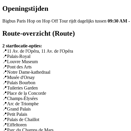
Openingstijden
Bigbus Paris Hop on Hop Off Tour rijdt dagelijks tussen
09:30 AM -
Route-overzicht (Route)
2 startlocatie-opties:
📍11 Av. de l'Opéra, 11 Av. de l'Opéra
📍Palais-Royal
📍Louvre Museum
📍Pont des Arts
📍Notre Dame-kathedraal
📍Musée d'Orsay
📍Palais Bourbon
📍Tuileries Garden
📍Place de la Concorde
📍Champs-Élysées
📍Arc de Triomphe
📍Grand Palais
📍Petit Palais
📍Palais de Chaillot
📍Eiffeltoren
📍Parc du Champs de Mars