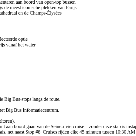
ntaren aan boord van open-top bussen
ngs de meest iconische plekken van Parijs
-kathedraal en de Champs-Élysées
lecteerde optie
ijs vanaf het water
le Big Bus-stops langs de route.
het Big Bus Informatiecentrum.
ltoren).
t aan boord gaan van de Seine-riviercruise—zonder deze stap is instap
nnais, net naast Stop #8. Cruises rijden elke 45 minuten tussen 10:30 