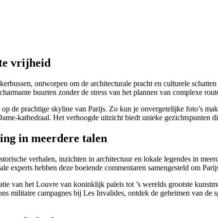
e vrijheid
bussen, ontworpen om de architecturale pracht en culturele schatten va
charmante buurten zonder de stress van het plannen van complexe route
 de prachtige skyline van Parijs. Zo kun je onvergetelijke foto’s mak
me-kathedraal. Het verhoogde uitzicht biedt unieke gezichtspunten die 
ng in meerdere talen
storische verhalen, inzichten in architectuur en lokale legendes in meerd
kale experts hebben deze boeiende commentaren samengesteld om Parijs’ 
rmatie van het Louvre van koninklijk paleis tot ’s werelds grootste ku
eons militaire campagnes bij Les Invalides, ontdek de geheimen van de 