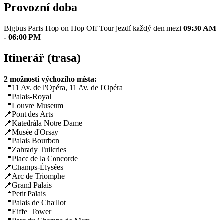
Provozní doba
Bigbus Paris Hop on Hop Off Tour jezdí každý den mezi
09:30 AM
- 06:00 PM
Itinerář (trasa)
2 možnosti výchozího místa:
📍11 Av. de l'Opéra, 11 Av. de l'Opéra
📍Palais-Royal
📍Louvre Museum
📍Pont des Arts
📍Katedrála Notre Dame
📍Musée d'Orsay
📍Palais Bourbon
📍Zahrady Tuileries
📍Place de la Concorde
📍Champs-Élysées
📍Arc de Triomphe
📍Grand Palais
📍Petit Palais
📍Palais de Chaillot
📍Eiffel Tower