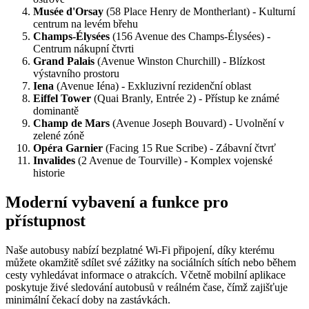
Musée d'Orsay
(58 Place Henry de Montherlant) - Kulturní
centrum na levém břehu
Champs-Élysées
(156 Avenue des Champs-Élysées) -
Centrum nákupní čtvrti
Grand Palais
(Avenue Winston Churchill) - Blízkost
výstavního prostoru
Iena
(Avenue Iéna) - Exkluzivní rezidenční oblast
Eiffel Tower
(Quai Branly, Entrée 2) - Přístup ke známé
dominantě
Champ de Mars
(Avenue Joseph Bouvard) - Uvolnění v
zelené zóně
Opéra Garnier
(Facing 15 Rue Scribe) - Zábavní čtvrť
Invalides
(2 Avenue de Tourville) - Komplex vojenské
historie
Moderní vybavení a funkce pro
přístupnost
Naše autobusy nabízí bezplatné Wi‑Fi připojení, díky kterému
můžete okamžitě sdílet své zážitky na sociálních sítích nebo během
cesty vyhledávat informace o atrakcích. Včetně mobilní aplikace
poskytuje živé sledování autobusů v reálném čase, čímž zajišťuje
minimální čekací doby na zastávkách.