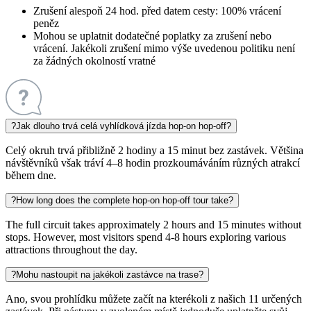
Zrušení alespoň 24 hod. před datem cesty: 100% vrácení
peněz
Mohou se uplatnit dodatečné poplatky za zrušení nebo
vrácení. Jakékoli zrušení mimo výše uvedenou politiku není
za žádných okolností vratné
?
Jak dlouho trvá celá vyhlídková jízda hop-on hop-off?
Celý okruh trvá přibližně 2 hodiny a 15 minut bez zastávek. Většina
návštěvníků však tráví 4–8 hodin prozkoumáváním různých atrakcí
během dne.
?
How long does the complete hop-on hop-off tour take?
The full circuit takes approximately 2 hours and 15 minutes without
stops. However, most visitors spend 4-8 hours exploring various
attractions throughout the day.
?
Mohu nastoupit na jakékoli zastávce na trase?
Ano, svou prohlídku můžete začít na kterékoli z našich 11 určených