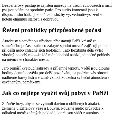
Bezbariérový přístup je zajištěn nájezdy na všech autobusech a malí
psi jsou vítáni na spodním patře. Pro audio komentář jsou k
dispozici sluchátka jako dárek a služby vyzvednutí/vysazení v
hotelu eliminují starosti s dopravou.
Řešení prohlídky přizpůsobené počasí
Autobusy s otevřenou střechou představují Paříž krásně za
slunečného počasí, zatímco zakryté spodní úrovně zajišťují pohodlí
při dešti nebo chladnějších teplotách. Tato flexibilita dělá výlet
vhodný po celý rok—každé roční období nabízí jedinečné pohledy
na měnící se charakter města.
Jaro přináší kvetoucí zahrady a příjemné teploty, v létě jsou dlouhé
hodiny denního světla pro delší poznávání, na podzim vás ohromí
nádherné barvy listí a v zimě vzniká kouzelná sváteční atmosféra s
osvětlenými památkami.
Jak co nejlépe využít svůj pobyt v Paříži
Začněte brzy, abyste se vyhnuli davům u oblíbených atrakcí,
zejména u Eiffelovy věže a Louvru. Použijte audio průvodce k
odhalení méně známých pokladů, které jsou vidět z autobusu, a