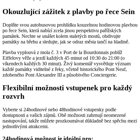
Okouzlující zážitek z plavby po řece Sein
Doplňte svou autobusovou prohlídku kouzelnou hodinovou plavbou
po řece Sein, která nabízí zcela jinou perspektivu pařížských
památek. Nechte se unášet kolem staletých mostů, obdivujte
památky na břehu a sledujte, jak se odraz města tančí na hladině.
Plavba vyplouvá z mola č. 3 v Port de la Bourdonnais poblíž
Eiffelovy věže a jezdí každých 45 minut od 10:30 do 21:00 (o
víkendech každých 30 minut). Živý komentář vysvětluje význam
každé památky viditelné z řeky, včetně historického Pont Neuf,
zdobeného Pont Alexandre III a působivého Conciergerie.
Flexibilní možnosti vstupenek pro každý
rozvrh
Vyberte si 24hodinové nebo 48hodinové vstupenky podle
dostupnosti a vašich zájmů. Obě možnosti zahrnují neomezené
nastupování, takže můžete prozkoumávat důkladně bez spěchu mezi
jednotlivými atrakcemi.
24hodinová možnost je ideální pro: