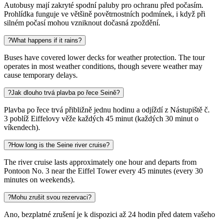
Autobusy mají zakryté spodní paluby pro ochranu před počasím.
Prohlídka funguje ve většině povětrnostních podmínek, i když při
silném počasí mohou vzniknout dočasná zpoždění.
?
What happens if it rains?
Buses have covered lower decks for weather protection. The tour
operates in most weather conditions, though severe weather may
cause temporary delays.
?
Jak dlouho trvá plavba po řece Seině?
Plavba po řece trvá přibližně jednu hodinu a odjíždí z Nástupiště č.
3 poblíž Eiffelovy věže každých 45 minut (každých 30 minut o
víkendech).
?
How long is the Seine river cruise?
The river cruise lasts approximately one hour and departs from
Pontoon No. 3 near the Eiffel Tower every 45 minutes (every 30
minutes on weekends).
?
Mohu zrušit svou rezervaci?
Ano, bezplatné zrušení je k dispozici až 24 hodin před datem vašeho