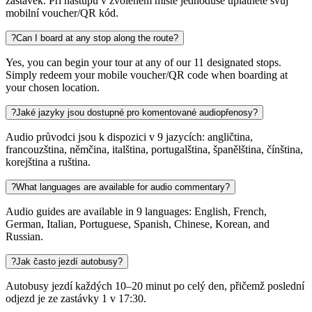
zastávek. Při nástupu v zvoleném místě jednoduše uplatněte svůj
mobilní voucher/QR kód.
?
Can I board at any stop along the route?
Yes, you can begin your tour at any of our 11 designated stops.
Simply redeem your mobile voucher/QR code when boarding at
your chosen location.
?
Jaké jazyky jsou dostupné pro komentované audiopřenosy?
Audio průvodci jsou k dispozici v 9 jazycích: angličtina,
francouzština, němčina, italština, portugalština, španělština, čínština,
korejština a ruština.
?
What languages are available for audio commentary?
Audio guides are available in 9 languages: English, French,
German, Italian, Portuguese, Spanish, Chinese, Korean, and
Russian.
?
Jak často jezdí autobusy?
Autobusy jezdí každých 10–20 minut po celý den, přičemž poslední
odjezd je ze zastávky 1 v 17:30.