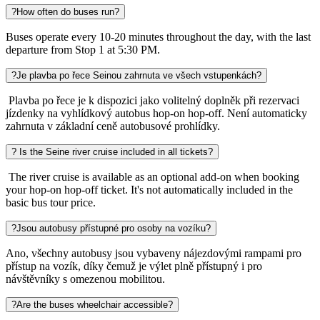
?
How often do buses run?
Buses operate every 10-20 minutes throughout the day, with the last
departure from Stop 1 at 5:30 PM.
?
Je plavba po řece Seinou zahrnuta ve všech vstupenkách?
Plavba po řece je k dispozici jako volitelný doplněk při rezervaci
jízdenky na vyhlídkový autobus hop-on hop-off. Není automaticky
zahrnuta v základní ceně autobusové prohlídky.
?
Is the Seine river cruise included in all tickets?
The river cruise is available as an optional add-on when booking
your hop-on hop-off ticket. It's not automatically included in the
basic bus tour price.
?
Jsou autobusy přístupné pro osoby na vozíku?
Ano, všechny autobusy jsou vybaveny nájezdovými rampami pro
přístup na vozík, díky čemuž je výlet plně přístupný i pro
návštěvníky s omezenou mobilitou.
?
Are the buses wheelchair accessible?