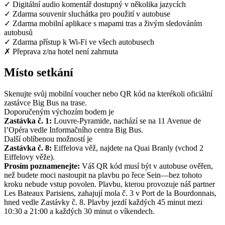
✓
Digitální audio komentář dostupný v několika jazycích
✓
Zdarma souvenir sluchátka pro použití v autobuse
✓
Zdarma mobilní aplikace s mapami tras a živým sledováním
autobusů
✓
Zdarma přístup k Wi‑Fi ve všech autobusech
✗
Přeprava z/na hotel není zahrnuta
Místo setkání
Skenujte svůj mobilní voucher nebo QR kód na kterékoli oficiální
zastávce Big Bus na trase.
Doporučeným výchozím bodem je
Zastávka č. 1:
Louvre-Pyramide, nachází se na 11 Avenue de
l’Opéra vedle Informačního centra Big Bus.
Další oblíbenou možností je
Zastávka č. 8:
Eiffelova věž, najdete na Quai Branly (vchod 2
Eiffelovy věže).
Prosím poznamenejte:
Váš QR kód musí být v autobuse ověřen,
než budete moci nastoupit na plavbu po řece Sein—bez tohoto
kroku nebude vstup povolen. Plavbu, kterou provozuje náš partner
Les Bateaux Parisiens, zahajují mola č. 3 v Port de la Bourdonnais,
hned vedle Zastávky č. 8. Plavby jezdí každých 45 minut mezi
10:30 a 21:00 a každých 30 minut o víkendech.