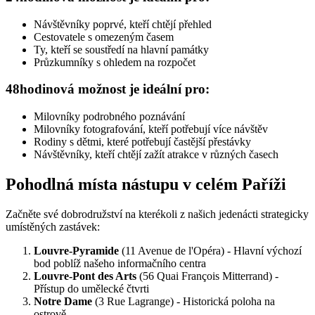
Návštěvníky poprvé, kteří chtějí přehled
Cestovatele s omezeným časem
Ty, kteří se soustředí na hlavní památky
Průzkumníky s ohledem na rozpočet
48hodinová možnost je ideální pro:
Milovníky podrobného poznávání
Milovníky fotografování, kteří potřebují více návštěv
Rodiny s dětmi, které potřebují častější přestávky
Návštěvníky, kteří chtějí zažít atrakce v různých časech
Pohodlná místa nástupu v celém Paříži
Začněte své dobrodružství na kterékoli z našich jedenácti strategicky
umístěných zastávek:
Louvre-Pyramide
(11 Avenue de l'Opéra) - Hlavní výchozí
bod poblíž našeho informačního centra
Louvre-Pont des Arts
(56 Quai François Mitterrand) -
Přístup do umělecké čtvrti
Notre Dame
(3 Rue Lagrange) - Historická poloha na
ostrově