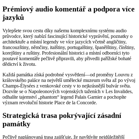
Prémiový audio komentář a podpora více
jazyků
Vylepšete svou cestu díky našemu komplexnímu systému audio
průvodce, který nabízí fascinující historické vyprávění, poznatky o
architektuře a místní legendy ve více jazycích včetně angličtiny,
francouzštiny, němčiny, italštiny, portugalštiny, španělštiny, čínštiny,
korejštiny a ruštiny. Profesionální historici a místní odborníci tyto
poutavé komentáře pečlivě připravili, aby přivedli pařížské bohaté
dědictví k životu.
Každá památka získá podrobné vysvětlení—od proměny Louvru z
královského paláce na největší umělecké muzeum světa až po vývoj
Champs-Élysées z venkovské cesty v to nejkrásnější bulvár světa.
Dozvíte se o Napoleonových vojenských taženích v Les Invalides,
odhalíte tajemství „phantom“ legend Palais Garnier a pochopíte
význam revoluční historie Place de la Concorde.
Strategická trasa pokrývající zásadní
památky
Pečlivě naplánovaná trasa zajišťuje, že navštívíte nejdůležitější