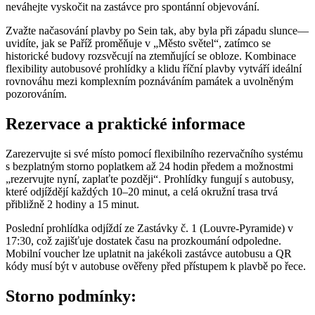
neváhejte vyskočit na zastávce pro spontánní objevování.
Zvažte načasování plavby po Sein tak, aby byla při západu slunce—
uvidíte, jak se Paříž proměňuje v „Město světel“, zatímco se
historické budovy rozsvěcují na ztemňující se obloze. Kombinace
flexibility autobusové prohlídky a klidu říční plavby vytváří ideální
rovnováhu mezi komplexním poznáváním památek a uvolněným
pozorováním.
Rezervace a praktické informace
Zarezervujte si své místo pomocí flexibilního rezervačního systému
s bezplatným storno poplatkem až 24 hodin předem a možnostmi
„rezervujte nyní, zaplaťte později“. Prohlídky fungují s autobusy,
které odjíždějí každých 10–20 minut, a celá okružní trasa trvá
přibližně 2 hodiny a 15 minut.
Poslední prohlídka odjíždí ze Zastávky č. 1 (Louvre-Pyramide) v
17:30, což zajišťuje dostatek času na prozkoumání odpoledne.
Mobilní voucher lze uplatnit na jakékoli zastávce autobusu a QR
kódy musí být v autobuse ověřeny před přístupem k plavbě po řece.
Storno podmínky: