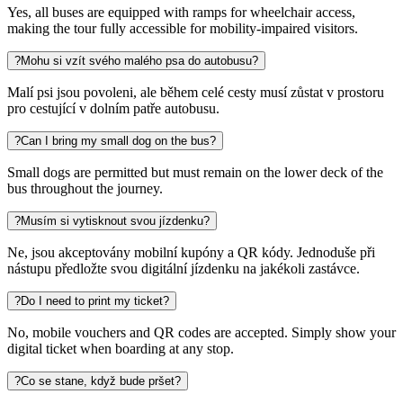
Yes, all buses are equipped with ramps for wheelchair access,
making the tour fully accessible for mobility-impaired visitors.
?
Mohu si vzít svého malého psa do autobusu?
Malí psi jsou povoleni, ale během celé cesty musí zůstat v prostoru
pro cestující v dolním patře autobusu.
?
Can I bring my small dog on the bus?
Small dogs are permitted but must remain on the lower deck of the
bus throughout the journey.
?
Musím si vytisknout svou jízdenku?
Ne, jsou akceptovány mobilní kupóny a QR kódy. Jednoduše při
nástupu předložte svou digitální jízdenku na jakékoli zastávce.
?
Do I need to print my ticket?
No, mobile vouchers and QR codes are accepted. Simply show your
digital ticket when boarding at any stop.
?
Co se stane, když bude pršet?