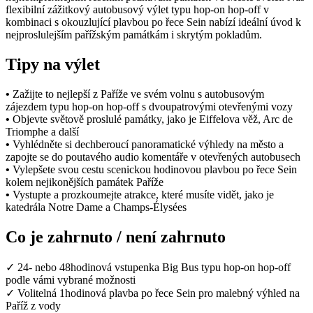
flexibilní zážitkový autobusový výlet typu hop-on hop-off v
kombinaci s okouzlující plavbou po řece Sein nabízí ideální úvod k
nejproslulejším pařížským památkám i skrytým pokladům.
Tipy na výlet
•
Zažijte to nejlepší z Paříže ve svém volnu s autobusovým
zájezdem typu hop-on hop-off s dvoupatrovými otevřenými vozy
•
Objevte světově proslulé památky, jako je Eiffelova věž, Arc de
Triomphe a další
•
Vyhlédněte si dechberoucí panoramatické výhledy na město a
zapojte se do poutavého audio komentáře v otevřených autobusech
•
Vylepšete svou cestu scenickou hodinovou plavbou po řece Sein
kolem nejikonějších památek Paříže
•
Vystupte a prozkoumejte atrakce, které musíte vidět, jako je
katedrála Notre Dame a Champs-Élysées
Co je zahrnuto / není zahrnuto
✓
24- nebo 48hodinová vstupenka Big Bus typu hop-on hop-off
podle vámi vybrané možnosti
✓
Volitelná 1hodinová plavba po řece Sein pro malebný výhled na
Paříž z vody