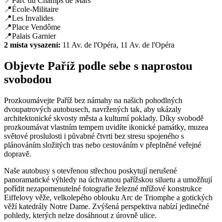
📍Parc du Champs de Mars
📍École-Militaire
📍Les Invalides
📍Place Vendôme
📍Palais Garnier
2 místa vysazení:
11 Av. de l'Opéra, 11 Av. de l'Opéra
Objevte Paříž podle sebe s naprostou
svobodou
Prozkoumávejte Paříž bez námahy na našich pohodlných
dvoupatrových autobusech, navržených tak, aby ukázaly
architektonické skvosty města a kulturní poklady. Díky svobodě
prozkoumávat vlastním tempem uvidíte ikonické památky, muzea
světové proslulosti i půvabné čtvrti bez stresu spojeného s
plánováním složitých tras nebo cestováním v přeplněné veřejné
dopravě.
Naše autobusy s otevřenou střechou poskytují nerušené
panoramatické výhledy na úchvatnou pařížskou siluetu a umožňují
pořídit nezapomenutelné fotografie železné mřížové konstrukce
Eiffelovy věže, velkolepého oblouku Arc de Triomphe a gotických
věží katedrály Notre Dame. Zvýšená perspektiva nabízí jedinečné
pohledy, kterých nelze dosáhnout z úrovně ulice.