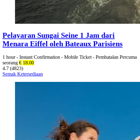
Pelayaran Sungai Seine 1 Jam dari
Menara Eiffel oleh Bateaux Parisiens
1 hour
-
Instant Confirmation
-
Mobile Ticket
-
Pembatalan Percuma
seorang
€
18.00
4.7 (4823)
Semak Ketersediaan