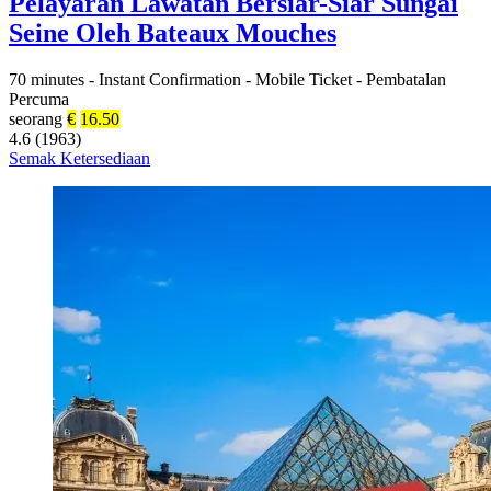
Pelayaran Lawatan Bersiar-Siar Sungai
Seine Oleh Bateaux Mouches
70 minutes
-
Instant Confirmation
-
Mobile Ticket
-
Pembatalan
Percuma
seorang
€
16.50
4.6 (1963)
Semak Ketersediaan