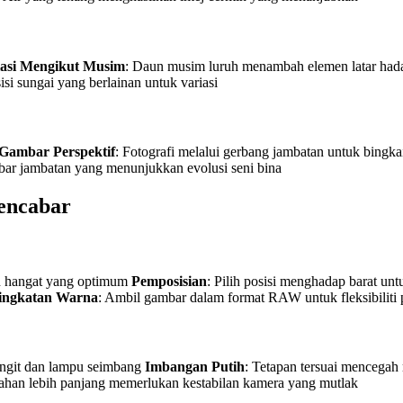
iasi Mengikut Musim
: Daun musim luruh menambah elemen latar ha
isi sungai yang berlainan untuk variasi
Gambar Perspektif
: Fotografi melalui gerbang jambatan untuk bingka
mbar jambatan yang menunjukkan evolusi seni bina
encabar
an hangat yang optimum
Pemposisian
: Pilih posisi menghadap barat unt
ingkatan Warna
: Ambil gambar dalam format RAW untuk fleksibilit
langit dan lampu seimbang
Imbangan Putih
: Tetapan tersuai mencega
ahan lebih panjang memerlukan kestabilan kamera yang mutlak