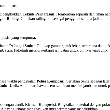
tan khusus:
it dibengkokkan
Teknik Pernafasan
: Hembuskan separuh dan tahan na
gan Railing
: Gunakan railing bot sebagai pengganti semula jadi untuk 
mposisi yang sempurna:
ihatan
Pelbagai Sudut
: Tangkap gambar jarak lebar, sederhana dan d
mbatan
: Fotografi melalui gerbang jambatan untuk bingkai yang unik
semasa waktu pendekatan
Petua Komposisi
: Sertakan Seine sebagai lat
Sudut Unik
: Ambil dari bawah semasa laluan melalui jambatan untuk p
es dengan cantik
Elemen Komposisi
: Bingkaikan katedral dengan pokok
: Air yang tenang menghasilkan imej cermin yang menakjubkan