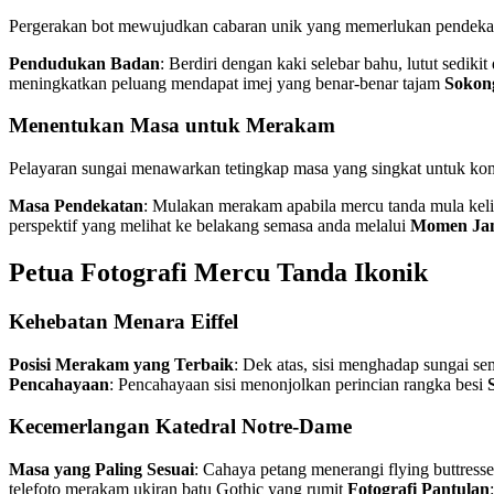
Pergerakan bot mewujudkan cabaran unik yang memerlukan pendeka
Pendudukan Badan
: Berdiri dengan kaki selebar bahu, lutut sedik
meningkatkan peluang mendapat imej yang benar-benar tajam
Sokon
Menentukan Masa untuk Merakam
Pelayaran sungai menawarkan tetingkap masa yang singkat untuk ko
Masa Pendekatan
: Mulakan merakam apabila mercu tanda mula kel
perspektif yang melihat ke belakang semasa anda melalui
Momen Ja
Petua Fotografi Mercu Tanda Ikonik
Kehebatan Menara Eiffel
Posisi Merakam yang Terbaik
: Dek atas, sisi menghadap sungai 
Pencahayaan
: Pencahayaan sisi menonjolkan perincian rangka besi
Kecemerlangan Katedral Notre-Dame
Masa yang Paling Sesuai
: Cahaya petang menerangi flying buttress
telefoto merakam ukiran batu Gothic yang rumit
Fotografi Pantulan