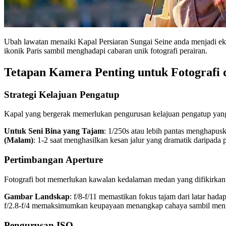
Ubah lawatan menaiki Kapal Persiaran Sungai Seine anda menjadi eks
ikonik Paris sambil menghadapi cabaran unik fotografi perairan.
Tetapan Kamera Penting untuk Fotografi 
Strategi Kelajuan Pengatup
Kapal yang bergerak memerlukan pengurusan kelajuan pengatup yang
Untuk Seni Bina yang Tajam
: 1/250s atau lebih pantas menghapus
(Malam)
: 1-2 saat menghasilkan kesan jalur yang dramatik daripad
Pertimbangan Aperture
Fotografi bot memerlukan kawalan kedalaman medan yang difikirkan d
Gambar Landskap
: f/8-f/11 memastikan fokus tajam dari latar had
f/2.8-f/4 memaksimumkan keupayaan menangkap cahaya sambil men
Pengurusan ISO