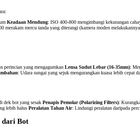
ra:
imum
Keadaan Mendung
: ISO 400-800 mengimbangi kekurangan cahay
00 merakam mercu tanda yang diterangi (kamera moden melakukannya
gan perincian yang mengagumkan
Lensa Sudut Lebar (16-35mm)
: Me
Tambahan
: Udara sungai yang sejuk mengurangkan kuasa lebih cepat d
di dek bot yang sesak
Penapis Pemolar (Polarizing Filters)
: Kurangka
ng lebih halus
Peralatan Tahan Air
: Lindungi peralatan daripada per
 dari Bot