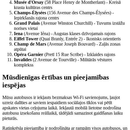
Musée d'Orsay
(58 Place Henry de Montherlant) - Kreisā
krasta kultūras centrs
Champs-Élysées
(156 Avenue des Champs-Élysées) -
Iepirkšanās rajona centrs
Grand Palais
(Avenue Winston Churchill) - Tuvums izstāžu
norises vietai
Iena
(Avenue Iéna) - Augstas klases dzīvojamais rajons
Eiffel Tower
(Quai Branly, Entrée 2) - Ikonisks orientieris
Champ de Mars
(Avenue Joseph Bouvard) - Zaļās zonas
atpūtai
Opéra Garnier
(Pretī 15 Rue Scribe) - Izklaides rajons
Invalides
(2 Avenue de Tourville) - Militārās vēstures
komplekss
Mūsdienīgas ērtības un pieejamības
iespējas
Mūsu autobusos ir iekļauts bezmaksas Wi-Fi savienojums, ļaujot
uzreiz dalīties ar saviem iespaidiem sociālajos tīklos vai pētīt
apskates vietas ceļojuma laikā. Iekļautā mobilā lietotne nodrošina
autobusu izsekošanu reāllaikā, tādējādi samazinot gaidīšanas laiku
pieturās.
Ratiņkrēsla pieejamība ir nodrošināta ar rampām visos autobusos, un