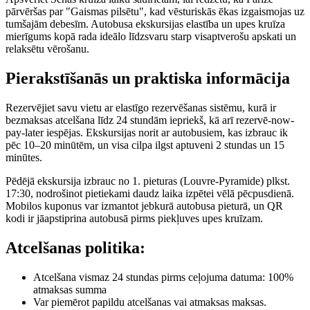
pārvēršas par "Gaismas pilsētu", kad vēsturiskās ēkas izgaismojas uz
tumšajām debesīm. Autobusa ekskursijas elastība un upes kruīza
mierīgums kopā rada ideālo līdzsvaru starp visaptverošu apskati un
relaksētu vērošanu.
Pierakstīšanās un praktiska informācija
Rezervējiet savu vietu ar elastīgo rezervēšanas sistēmu, kurā ir
bezmaksas atcelšana līdz 24 stundām iepriekš, kā arī rezervē-now-
pay-later iespējas. Ekskursijas norit ar autobusiem, kas izbrauc ik
pēc 10–20 minūtēm, un visa cilpa ilgst aptuveni 2 stundas un 15
minūtes.
Pēdējā ekskursija izbrauc no 1. pieturas (Louvre-Pyramide) plkst.
17:30, nodrošinot pietiekami daudz laika izpētei vēlā pēcpusdienā.
Mobilos kuponus var izmantot jebkurā autobusa pieturā, un QR
kodi ir jāapstiprina autobusā pirms piekļuves upes kruīzam.
Atcelšanas politika:
Atcelšana vismaz 24 stundas pirms ceļojuma datuma: 100%
atmaksas summa
Var piemērot papildu atcelšanas vai atmaksas maksas.