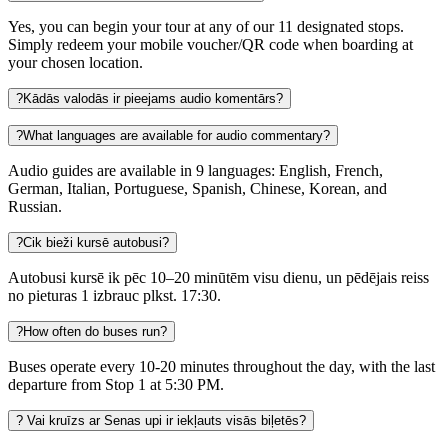
Yes, you can begin your tour at any of our 11 designated stops.
Simply redeem your mobile voucher/QR code when boarding at
your chosen location.
?
Kādās valodās ir pieejams audio komentārs?
?
What languages are available for audio commentary?
Audio guides are available in 9 languages: English, French,
German, Italian, Portuguese, Spanish, Chinese, Korean, and
Russian.
?
Cik bieži kursē autobusi?
Autobusi kursē ik pēc 10–20 minūtēm visu dienu, un pēdējais reiss
no pieturas 1 izbrauc plkst. 17:30.
?
How often do buses run?
Buses operate every 10-20 minutes throughout the day, with the last
departure from Stop 1 at 5:30 PM.
?
Vai kruīzs ar Senas upi ir iekļauts visās biļetēs?