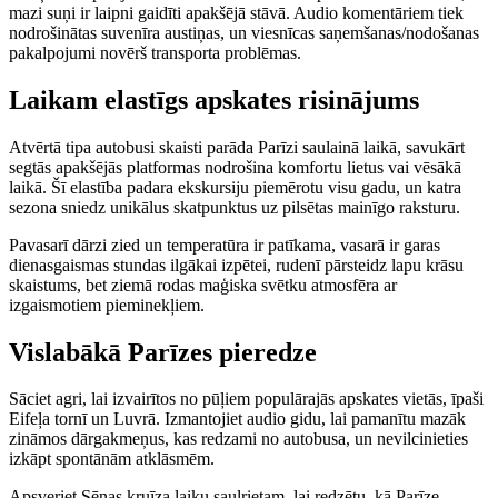
mazi suņi ir laipni gaidīti apakšējā stāvā. Audio komentāriem tiek
nodrošinātas suvenīra austiņas, un viesnīcas saņemšanas/nodošanas
pakalpojumi novērš transporta problēmas.
Laikam elastīgs apskates risinājums
Atvērtā tipa autobusi skaisti parāda Parīzi saulainā laikā, savukārt
segtās apakšējās platformas nodrošina komfortu lietus vai vēsākā
laikā. Šī elastība padara ekskursiju piemērotu visu gadu, un katra
sezona sniedz unikālus skatpunktus uz pilsētas mainīgo raksturu.
Pavasarī dārzi zied un temperatūra ir patīkama, vasarā ir garas
dienasgaismas stundas ilgākai izpētei, rudenī pārsteidz lapu krāsu
skaistums, bet ziemā rodas maģiska svētku atmosfēra ar
izgaismotiem pieminekļiem.
Vislabākā Parīzes pieredze
Sāciet agri, lai izvairītos no pūļiem populārajās apskates vietās, īpaši
Eifeļa tornī un Luvrā. Izmantojiet audio gidu, lai pamanītu mazāk
zināmos dārgakmeņus, kas redzami no autobusa, un nevilcinieties
izkāpt spontānām atklāsmēm.
Apsveriet Sēnas kruīza laiku saulrietam, lai redzētu, kā Parīze