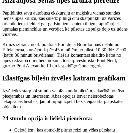
Aizraujoša Sēnas upes kruīza pieredze
Papildiniet savu autobusa ekskursiju ar maģisku vienas stundas
Sēnas upes kruīzu, kas sniedz pilnīgi citu skatpunktu uz Parīzes
orientieriem. Peldiet gar gadsimtiem seniem tiltiem, apbrīnojiet
upmalas pieminekļus un vērojiet, kā pilsētas atspulgs dejo uz ūdens
virsmas.
Kruīzs izbrauc no 3. pontona Port de la Bourdonnais netālu no
Eifeļa torņa, kursējot ik pēc 45 minūtēm no plkst. 10:30 līdz 21:00
(katru 30 minūti brīvdienās). Tiešais komentārs skaidro katra no
upes redzamā orientiera nozīmi, tostarp vēsturisko Pont Neuf,
grezno Pont Alexandre III un iespaidīgo Conciergerie.
Elastīgas biļešu izvēles katram grafikam
Izvēlieties starp 24 stundu vai 48 stundu biļetēm, atkarībā no jūsu
pieejamības un interesēm. Abas opcijas ietver neierobežotas
iekāpšanas tiesības, ļaujot rūpīgi izpētīt bez steigas starp apskates
objektiem.
24 stundu opcija ir lieliski piemērota:
Ceļotājiem, kas apmeklē pirmo reizi un vēlas pārskatu