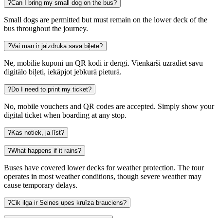
?
Can I bring my small dog on the bus?
Small dogs are permitted but must remain on the lower deck of the
bus throughout the journey.
?
Vai man ir jāizdrukā sava biļete?
Nē, mobilie kuponi un QR kodi ir derīgi. Vienkārši uzrādiet savu
digitālo biļeti, iekāpjot jebkurā pieturā.
?
Do I need to print my ticket?
No, mobile vouchers and QR codes are accepted. Simply show your
digital ticket when boarding at any stop.
?
Kas notiek, ja līst?
?
What happens if it rains?
Buses have covered lower decks for weather protection. The tour
operates in most weather conditions, though severe weather may
cause temporary delays.
?
Cik ilga ir Seines upes kruīza brauciens?