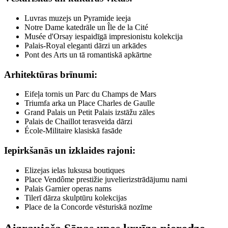
Luvras muzejs un Pyramide ieeja
Notre Dame katedrāle un Île de la Cité
Musée d'Orsay iespaidīgā impresionistu kolekcija
Palais-Royal eleganti dārzi un arkādes
Pont des Arts un tā romantiskā apkārtne
Arhitektūras brīnumi:
Eifeļa tornis un Parc du Champs de Mars
Triumfa arka un Place Charles de Gaulle
Grand Palais un Petit Palais izstāžu zāles
Palais de Chaillot terasveida dārzi
École-Militaire klasiskā fasāde
Iepirkšanās un izklaides rajoni:
Elizejas ielas luksusa boutiques
Place Vendôme prestižie juvelierizstrādājumu nami
Palais Garnier operas nams
Tilerī dārza skulptūru kolekcijas
Place de la Concorde vēsturiskā nozīme