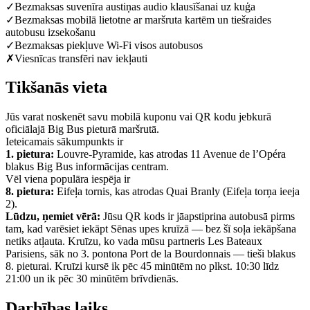
✓
Bezmaksas suvenīra austiņas audio klausīšanai uz kuģa
✓
Bezmaksas mobilā lietotne ar maršruta kartēm un tiešraides
autobusu izsekošanu
✓
Bezmaksas piekļuve Wi-Fi visos autobusos
✗
Viesnīcas transfēri nav iekļauti
Tikšanās vieta
Jūs varat noskenēt savu mobilā kuponu vai QR kodu jebkurā
oficiālajā Big Bus pieturā maršrutā.
Ieteicamais sākumpunkts ir
1. pietura:
Louvre-Pyramide, kas atrodas 11 Avenue de l’Opéra
blakus Big Bus informācijas centram.
Vēl viena populāra iespēja ir
8. pietura:
Eifeļa tornis, kas atrodas Quai Branly (Eifeļa torņa ieeja
2).
Lūdzu, ņemiet vērā:
Jūsu QR kods ir jāapstiprina autobusā pirms
tam, kad varēsiet iekāpt Sēnas upes kruīzā — bez šī soļa iekāpšana
netiks atļauta. Kruīzu, ko vada mūsu partneris Les Bateaux
Parisiens, sāk no 3. pontona Port de la Bourdonnais — tieši blakus
8. pieturai. Kruīzi kursē ik pēc 45 minūtēm no plkst. 10:30 līdz
21:00 un ik pēc 30 minūtēm brīvdienās.
Darbības laiks