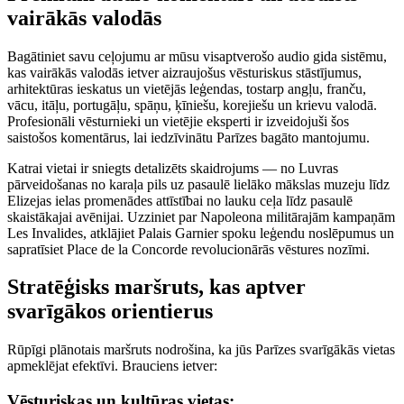
vairākās valodās
Bagātiniet savu ceļojumu ar mūsu visaptverošo audio gida sistēmu,
kas vairākās valodās ietver aizraujošus vēsturiskus stāstījumus,
arhitektūras ieskatus un vietējās leģendas, tostarp angļu, franču,
vācu, itāļu, portugāļu, spāņu, ķīniešu, korejiešu un krievu valodā.
Profesionāli vēsturnieki un vietējie eksperti ir izveidojuši šos
saistošos komentārus, lai iedzīvinātu Parīzes bagāto mantojumu.
Katrai vietai ir sniegts detalizēts skaidrojums — no Luvras
pārveidošanas no karaļa pils uz pasaulē lielāko mākslas muzeju līdz
Elizejas ielas promenādes attīstībai no lauku ceļa līdz pasaulē
skaistākajai avēnijai. Uzziniet par Napoleona militārajām kampaņām
Les Invalides, atklājiet Palais Garnier spoku leģendu noslēpumus un
sapratīsiet Place de la Concorde revolucionārās vēstures nozīmi.
Stratēģisks maršruts, kas aptver
svarīgākos orientierus
Rūpīgi plānotais maršruts nodrošina, ka jūs Parīzes svarīgākās vietas
apmeklējat efektīvi. Brauciens ietver:
Vēsturiskas un kultūras vietas: