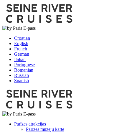
Croatian
English
French
German
Italian
Portuguese
Romanian
Russian
Spanish
Parīzes atrakcijas
Parīzes muzeju karte