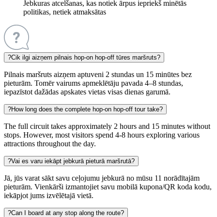
Jebkuras atcelšanas, kas notiek ārpus iepriekš minētās
politikas, netiek atmaksātas
?
Cik ilgi aizņem pilnais hop-on hop-off tūres maršruts?
Pilnais maršruts aizņem aptuveni 2 stundas un 15 minūtes bez
pieturām. Tomēr vairums apmeklētāju pavada 4–8 stundas,
iepazīstot dažādas apskates vietas visas dienas garumā.
?
How long does the complete hop-on hop-off tour take?
The full circuit takes approximately 2 hours and 15 minutes without
stops. However, most visitors spend 4-8 hours exploring various
attractions throughout the day.
?
Vai es varu iekāpt jebkurā pieturā maršrutā?
Jā, jūs varat sākt savu ceļojumu jebkurā no mūsu 11 norādītajām
pieturām. Vienkārši izmantojiet savu mobilā kupona/QR koda kodu,
iekāpjot jums izvēlētajā vietā.
?
Can I board at any stop along the route?