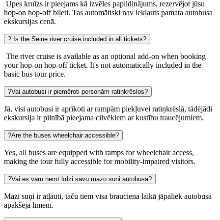
Upes kruīzs ir pieejams kā izvēles papildinājums, rezervējot jūsu
hop-on hop-off biļeti. Tas automātiski nav iekļauts pamata autobusa
ekskursijas cenā.
?
Is the Seine river cruise included in all tickets?
The river cruise is available as an optional add-on when booking
your hop-on hop-off ticket. It's not automatically included in the
basic bus tour price.
?
Vai autobusi ir piemēroti personām ratiņkrēslos?
Jā, visi autobusi ir aprīkoti ar rampām piekļuvei ratiņkrēslā, tādējādi
ekskursija ir pilnībā pieejama cilvēkiem ar kustību traucējumiem.
?
Are the buses wheelchair accessible?
Yes, all buses are equipped with ramps for wheelchair access,
making the tour fully accessible for mobility-impaired visitors.
?
Vai es varu ņemt līdzi savu mazo suni autobusā?
Mazi suņi ir atļauti, taču tiem visa brauciena laikā jāpaliek autobusa
apakšējā līmenī.