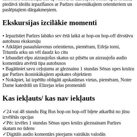
piedāvā ideālu iepazīšanos ar Parīzes slavenākajiem orientieriem un
paslēptajiem dārgakmeņiem.
Ekskursijas izcilākie momenti
•
Iepazīstiet Parīzes labāko sev ērtā laikā ar hop-on hop-off divstāvu
autobusu ekskursiju
•
Atklājiet pasaulslavenus orientierus, piemēram, Eifeļa torni,
Triumfa arku un vēl daudz ko citu
•
Izbaudiet elpu aizraujošus skatus uz pilsētu un aizraujošu audio
komentāru atvērtā tipa autobusos
•
Bagātiniet savu ceļojumu ar gleznainu 1 stundas Sēnas upes kruīzu
gar Parīzes ikoniskākajiem apskates objektiem
•
Nokāpiet, lai izpētītu obligāti apskatāmas vietas, piemēram, Notre
Dame katedrāli un Elizejas ielas promenādi
Kas iekļauts/ kas nav iekļauts
✓
24 vai 48 stundu Big Bus hop-on hop-off biļete atkarībā no jūsu
izvēlētās opcijas
✓
Pēc izvēles 1 stundas Sēnas upes kruīzs gleznainam Parīzes
skatam no ūdens
✓
Digitāls audio komentārs pieejams vairākās valodās