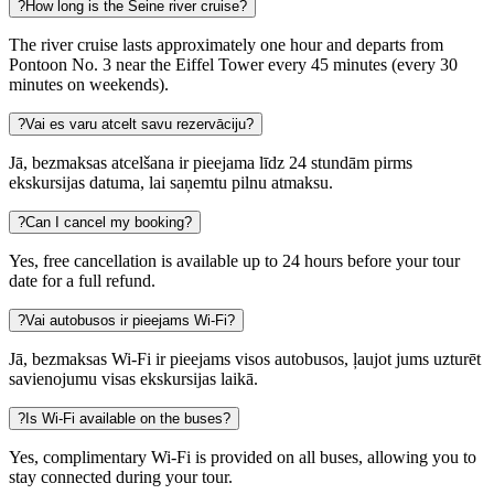
?
How long is the Seine river cruise?
The river cruise lasts approximately one hour and departs from
Pontoon No. 3 near the Eiffel Tower every 45 minutes (every 30
minutes on weekends).
?
Vai es varu atcelt savu rezervāciju?
Jā, bezmaksas atcelšana ir pieejama līdz 24 stundām pirms
ekskursijas datuma, lai saņemtu pilnu atmaksu.
?
Can I cancel my booking?
Yes, free cancellation is available up to 24 hours before your tour
date for a full refund.
?
Vai autobusos ir pieejams Wi‑Fi?
Jā, bezmaksas Wi‑Fi ir pieejams visos autobusos, ļaujot jums uzturēt
savienojumu visas ekskursijas laikā.
?
Is Wi-Fi available on the buses?
Yes, complimentary Wi-Fi is provided on all buses, allowing you to
stay connected during your tour.