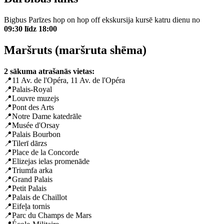
Bigbus Parīzes hop on hop off ekskursija kursē katru dienu no
09:30 līdz 18:00
Maršruts (maršruta shēma)
2 sākuma atrašanās vietas:
📍11 Av. de l'Opéra, 11 Av. de l'Opéra
📍Palais-Royal
📍Louvre muzejs
📍Pont des Arts
📍Notre Dame katedrāle
📍Musée d'Orsay
📍Palais Bourbon
📍Tilerī dārzs
📍Place de la Concorde
📍Elizejas ielas promenāde
📍Triumfa arka
📍Grand Palais
📍Petit Palais
📍Palais de Chaillot
📍Eifeļa tornis
📍Parc du Champs de Mars