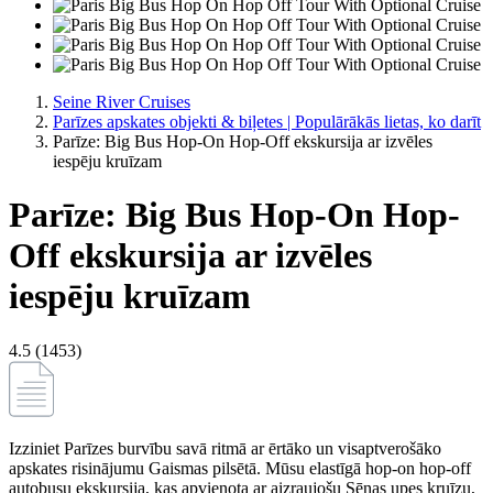
Seine River Cruises
Parīzes apskates objekti & biļetes | Populārākās lietas, ko darīt
Parīze: Big Bus Hop-On Hop-Off ekskursija ar izvēles
iespēju kruīzam
Parīze: Big Bus Hop-On Hop-
Off ekskursija ar izvēles
iespēju kruīzam
4.5 (1453)
Izziniet Parīzes burvību savā ritmā ar ērtāko un visaptverošāko
apskates risinājumu Gaismas pilsētā. Mūsu elastīgā hop-on hop-off
autobusu ekskursija, kas apvienota ar aizraujošu Sēnas upes kruīzu,