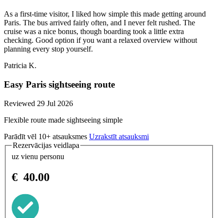
As a first-time visitor, I liked how simple this made getting around
Paris. The bus arrived fairly often, and I never felt rushed. The
cruise was a nice bonus, though boarding took a little extra
checking. Good option if you want a relaxed overview without
planning every stop yourself.
Patricia K.
Easy Paris sightseeing route
Reviewed 29 Jul 2026
Flexible route made sightseeing simple
Parādīt vēl 10+ atsauksmes
Uzrakstīt atsauksmi
Rezervācijas veidlapa
uz vienu personu
€
40.00