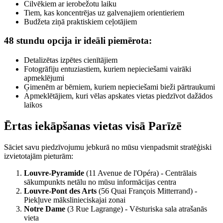
Cilvēkiem ar ierobežotu laiku
Tiem, kas koncentrējas uz galvenajiem orientieriem
Budžeta ziņā praktiskiem ceļotājiem
48 stundu opcija ir ideāli piemērota:
Detalizētas izpētes cienītājiem
Fotogrāfiju entuziastiem, kuriem nepieciešami vairāki
apmeklējumi
Ģimenēm ar bērniem, kuriem nepieciešami bieži pārtraukumi
Apmeklētājiem, kuri vēlas apskates vietas piedzīvot dažādos
laikos
Ērtas iekāpšanas vietas visā Parīzē
Sāciet savu piedzīvojumu jebkurā no mūsu vienpadsmit stratēģiski
izvietotajām pieturām:
Louvre-Pyramide
(11 Avenue de l'Opéra) - Centrālais
sākumpunkts netālu no mūsu informācijas centra
Louvre-Pont des Arts
(56 Quai François Mitterrand) -
Piekļuve mākslinieciskajai zonai
Notre Dame
(3 Rue Lagrange) - Vēsturiska sala atrašanās
vieta