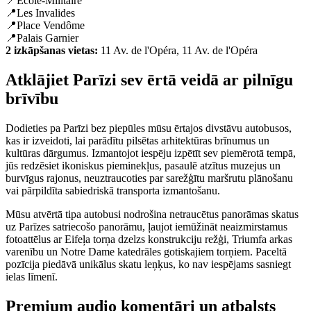
📍École-Militaire
📍Les Invalides
📍Place Vendôme
📍Palais Garnier
2 izkāpšanas vietas:
11 Av. de l'Opéra, 11 Av. de l'Opéra
Atklājiet Parīzi sev ērtā veidā ar pilnīgu
brīvību
Dodieties pa Parīzi bez piepūles mūsu ērtajos divstāvu autobusos,
kas ir izveidoti, lai parādītu pilsētas arhitektūras brīnumus un
kultūras dārgumus. Izmantojot iespēju izpētīt sev piemērotā tempā,
jūs redzēsiet ikoniskus pieminekļus, pasaulē atzītus muzejus un
burvīgus rajonus, neuztraucoties par sarežģītu maršrutu plānošanu
vai pārpildīta sabiedriskā transporta izmantošanu.
Mūsu atvērtā tipa autobusi nodrošina netraucētus panorāmas skatus
uz Parīzes satriecošo panorāmu, ļaujot iemūžināt neaizmirstamus
fotoattēlus ar Eifeļa torņa dzelzs konstrukciju režģi, Triumfa arkas
varenību un Notre Dame katedrāles gotiskajiem torņiem. Paceltā
pozīcija piedāvā unikālus skatu leņķus, ko nav iespējams sasniegt
ielas līmenī.
Premium audio komentāri un atbalsts