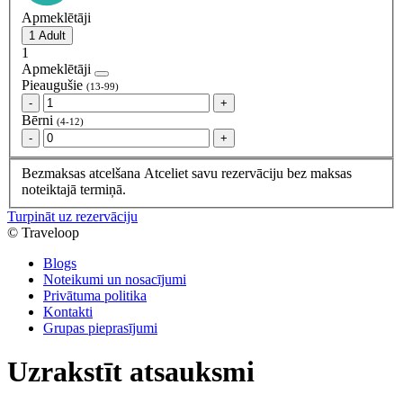
Apmeklētāji
1
Apmeklētāji
Pieaugušie
(13-99)
-
+
Bērni
(4-12)
-
+
Bezmaksas atcelšana
Atceliet savu rezervāciju bez maksas
noteiktajā termiņā.
Turpināt uz rezervāciju
© Traveloop
Blogs
Noteikumi un nosacījumi
Privātuma politika
Kontakti
Grupas pieprasījumi
Uzrakstīt atsauksmi