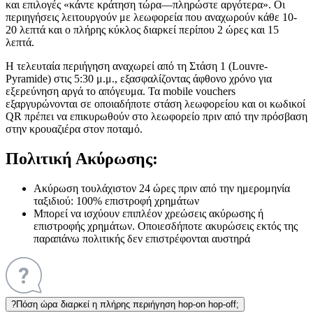
και επιλογές «κάντε κράτηση τώρα—πληρώστε αργότερα». Οι
περιηγήσεις λειτουργούν με λεωφορεία που αναχωρούν κάθε 10-
20 λεπτά και ο πλήρης κύκλος διαρκεί περίπου 2 ώρες και 15
λεπτά.
Η τελευταία περιήγηση αναχωρεί από τη Στάση 1 (Louvre-
Pyramide) στις 5:30 μ.μ., εξασφαλίζοντας άφθονο χρόνο για
εξερεύνηση αργά το απόγευμα. Τα mobile vouchers
εξαργυρώνονται σε οποιαδήποτε στάση λεωφορείου και οι κωδικοί
QR πρέπει να επικυρωθούν στο λεωφορείο πριν από την πρόσβαση
στην κρουαζιέρα στον ποταμό.
Πολιτική Ακύρωσης:
Ακύρωση τουλάχιστον 24 ώρες πριν από την ημερομηνία
ταξιδιού: 100% επιστροφή χρημάτων
Μπορεί να ισχύουν επιπλέον χρεώσεις ακύρωσης ή
επιστροφής χρημάτων. Οποιεσδήποτε ακυρώσεις εκτός της
παραπάνω πολιτικής δεν επιστρέφονται αυστηρά
?
Πόση ώρα διαρκεί η πλήρης περιήγηση hop-on hop-off;