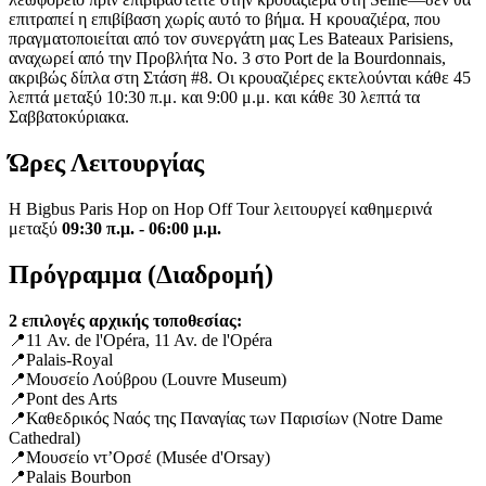
επιτραπεί η επιβίβαση χωρίς αυτό το βήμα. Η κρουαζιέρα, που
πραγματοποιείται από τον συνεργάτη μας Les Bateaux Parisiens,
αναχωρεί από την Προβλήτα Νο. 3 στο Port de la Bourdonnais,
ακριβώς δίπλα στη Στάση #8. Οι κρουαζιέρες εκτελούνται κάθε 45
λεπτά μεταξύ 10:30 π.μ. και 9:00 μ.μ. και κάθε 30 λεπτά τα
Σαββατοκύριακα.
Ώρες Λειτουργίας
Η Bigbus Paris Hop on Hop Off Tour λειτουργεί καθημερινά
μεταξύ
09:30 π.μ. - 06:00 μ.μ.
Πρόγραμμα (Διαδρομή)
2 επιλογές αρχικής τοποθεσίας:
📍11 Av. de l'Opéra, 11 Av. de l'Opéra
📍Palais-Royal
📍Μουσείο Λούβρου (Louvre Museum)
📍Pont des Arts
📍Καθεδρικός Ναός της Παναγίας των Παρισίων (Notre Dame
Cathedral)
📍Μουσείο ντ’Ορσέ (Musée d'Orsay)
📍Palais Bourbon