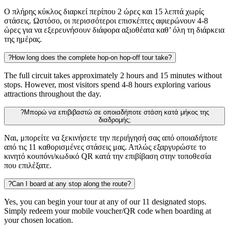
Ο πλήρης κύκλος διαρκεί περίπου 2 ώρες και 15 λεπτά χωρίς
στάσεις. Ωστόσο, οι περισσότεροι επισκέπτες αφιερώνουν 4-8
ώρες για να εξερευνήσουν διάφορα αξιοθέατα καθ’ όλη τη διάρκεια
της ημέρας.
?
How long does the complete hop-on hop-off tour take?
The full circuit takes approximately 2 hours and 15 minutes without
stops. However, most visitors spend 4-8 hours exploring various
attractions throughout the day.
?
Μπορώ να επιβιβαστώ σε οποιαδήποτε στάση κατά μήκος της
διαδρομής;
Ναι, μπορείτε να ξεκινήσετε την περιήγησή σας από οποιαδήποτε
από τις 11 καθορισμένες στάσεις μας. Απλώς εξαργυρώστε το
κινητό κουπόνι/κωδικό QR κατά την επιβίβαση στην τοποθεσία
που επιλέξατε.
?
Can I board at any stop along the route?
Yes, you can begin your tour at any of our 11 designated stops.
Simply redeem your mobile voucher/QR code when boarding at
your chosen location.