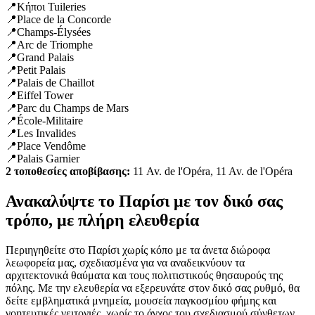
📍Κήποι Tuileries
📍Place de la Concorde
📍Champs-Élysées
📍Arc de Triomphe
📍Grand Palais
📍Petit Palais
📍Palais de Chaillot
📍Eiffel Tower
📍Parc du Champs de Mars
📍École-Militaire
📍Les Invalides
📍Place Vendôme
📍Palais Garnier
2 τοποθεσίες αποβίβασης:
11 Av. de l'Opéra, 11 Av. de l'Opéra
Ανακαλύψτε το Παρίσι με τον δικό σας
τρόπο, με πλήρη ελευθερία
Περιηγηθείτε στο Παρίσι χωρίς κόπο με τα άνετα διώροφα
λεωφορεία μας, σχεδιασμένα για να αναδεικνύουν τα
αρχιτεκτονικά θαύματα και τους πολιτιστικούς θησαυρούς της
πόλης. Με την ελευθερία να εξερευνάτε στον δικό σας ρυθμό, θα
δείτε εμβληματικά μνημεία, μουσεία παγκοσμίου φήμης και
γοητευτικές γειτονιές, χωρίς το άγχος του σχεδιασμού σύνθετων