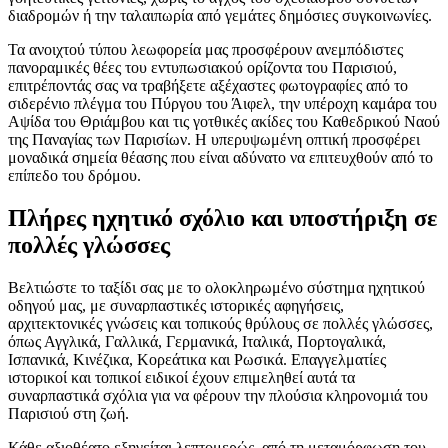
διαδρομών ή την ταλαιπωρία από γεμάτες δημόσιες συγκοινωνίες.
Τα ανοιχτού τύπου λεωφορεία μας προσφέρουν ανεμπόδιστες
πανοραμικές θέες του εντυπωσιακού ορίζοντα του Παρισιού,
επιτρέποντάς σας να τραβήξετε αξέχαστες φωτογραφίες από το
σιδερένιο πλέγμα του Πύργου του Άιφελ, την υπέροχη καμάρα του
Αψίδα του Θριάμβου και τις γοτθικές ακίδες του Καθεδρικού Ναού
της Παναγίας των Παρισίων. Η υπερυψωμένη οπτική προσφέρει
μοναδικά σημεία θέασης που είναι αδύνατο να επιτευχθούν από το
επίπεδο του δρόμου.
Πλήρες ηχητικό σχόλιο και υποστήριξη σε
πολλές γλώσσες
Βελτιώστε το ταξίδι σας με το ολοκληρωμένο σύστημα ηχητικού
οδηγού μας, με συναρπαστικές ιστορικές αφηγήσεις,
αρχιτεκτονικές γνώσεις και τοπικούς θρύλους σε πολλές γλώσσες,
όπως Αγγλικά, Γαλλικά, Γερμανικά, Ιταλικά, Πορτογαλικά,
Ισπανικά, Κινέζικα, Κορεάτικα και Ρωσικά. Επαγγελματίες
ιστορικοί και τοπικοί ειδικοί έχουν επιμεληθεί αυτά τα
συναρπαστικά σχόλια για να φέρουν την πλούσια κληρονομιά του
Παρισιού στη ζωή.
Κάθε αξιοθέατο εξηγείται λεπτομερώς, από τη μεταμόρφωση του