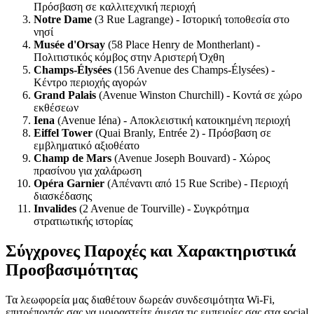
Πρόσβαση σε καλλιτεχνική περιοχή
Notre Dame
(3 Rue Lagrange) - Ιστορική τοποθεσία στο
νησί
Musée d'Orsay
(58 Place Henry de Montherlant) -
Πολιτιστικός κόμβος στην Αριστερή Όχθη
Champs-Élysées
(156 Avenue des Champs-Élysées) -
Κέντρο περιοχής αγορών
Grand Palais
(Avenue Winston Churchill) - Κοντά σε χώρο
εκθέσεων
Iena
(Avenue Iéna) - Αποκλειστική κατοικημένη περιοχή
Eiffel Tower
(Quai Branly, Entrée 2) - Πρόσβαση σε
εμβληματικό αξιοθέατο
Champ de Mars
(Avenue Joseph Bouvard) - Χώρος
πρασίνου για χαλάρωση
Opéra Garnier
(Απέναντι από 15 Rue Scribe) - Περιοχή
διασκέδασης
Invalides
(2 Avenue de Tourville) - Συγκρότημα
στρατιωτικής ιστορίας
Σύγχρονες Παροχές και Χαρακτηριστικά
Προσβασιμότητας
Τα λεωφορεία μας διαθέτουν δωρεάν συνδεσιμότητα Wi-Fi,
επιτρέποντάς σας να μοιραστείτε άμεσα τις εμπειρίες σας στα social