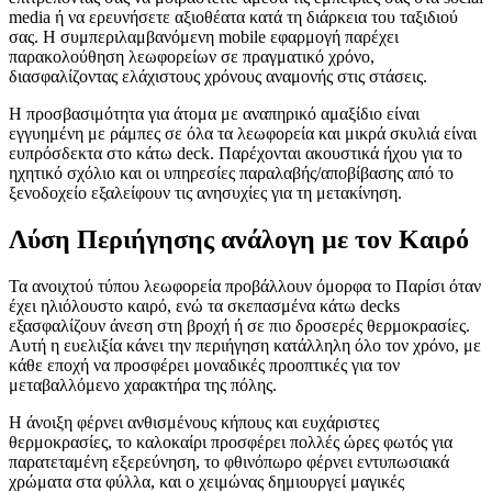
media ή να ερευνήσετε αξιοθέατα κατά τη διάρκεια του ταξιδιού
σας. Η συμπεριλαμβανόμενη mobile εφαρμογή παρέχει
παρακολούθηση λεωφορείων σε πραγματικό χρόνο,
διασφαλίζοντας ελάχιστους χρόνους αναμονής στις στάσεις.
Η προσβασιμότητα για άτομα με αναπηρικό αμαξίδιο είναι
εγγυημένη με ράμπες σε όλα τα λεωφορεία και μικρά σκυλιά είναι
ευπρόσδεκτα στο κάτω deck. Παρέχονται ακουστικά ήχου για το
ηχητικό σχόλιο και οι υπηρεσίες παραλαβής/αποβίβασης από το
ξενοδοχείο εξαλείφουν τις ανησυχίες για τη μετακίνηση.
Λύση Περιήγησης ανάλογη με τον Καιρό
Τα ανοιχτού τύπου λεωφορεία προβάλλουν όμορφα το Παρίσι όταν
έχει ηλιόλουστο καιρό, ενώ τα σκεπασμένα κάτω decks
εξασφαλίζουν άνεση στη βροχή ή σε πιο δροσερές θερμοκρασίες.
Αυτή η ευελιξία κάνει την περιήγηση κατάλληλη όλο τον χρόνο, με
κάθε εποχή να προσφέρει μοναδικές προοπτικές για τον
μεταβαλλόμενο χαρακτήρα της πόλης.
Η άνοιξη φέρνει ανθισμένους κήπους και ευχάριστες
θερμοκρασίες, το καλοκαίρι προσφέρει πολλές ώρες φωτός για
παρατεταμένη εξερεύνηση, το φθινόπωρο φέρνει εντυπωσιακά
χρώματα στα φύλλα, και ο χειμώνας δημιουργεί μαγικές