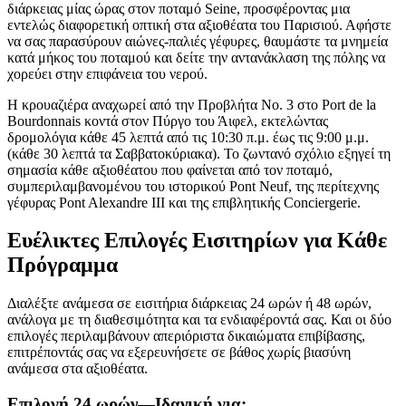
διάρκειας μίας ώρας στον ποταμό Seine, προσφέροντας μια
εντελώς διαφορετική οπτική στα αξιοθέατα του Παρισιού. Αφήστε
να σας παρασύρουν αιώνες-παλιές γέφυρες, θαυμάστε τα μνημεία
κατά μήκος του ποταμού και δείτε την αντανάκλαση της πόλης να
χορεύει στην επιφάνεια του νερού.
Η κρουαζιέρα αναχωρεί από την Προβλήτα Νο. 3 στο Port de la
Bourdonnais κοντά στον Πύργο του Άιφελ, εκτελώντας
δρομολόγια κάθε 45 λεπτά από τις 10:30 π.μ. έως τις 9:00 μ.μ.
(κάθε 30 λεπτά τα Σαββατοκύριακα). Το ζωντανό σχόλιο εξηγεί τη
σημασία κάθε αξιοθέατου που φαίνεται από τον ποταμό,
συμπεριλαμβανομένου του ιστορικού Pont Neuf, της περίτεχνης
γέφυρας Pont Alexandre III και της επιβλητικής Conciergerie.
Ευέλικτες Επιλογές Εισιτηρίων για Κάθε
Πρόγραμμα
Διαλέξτε ανάμεσα σε εισιτήρια διάρκειας 24 ωρών ή 48 ωρών,
ανάλογα με τη διαθεσιμότητα και τα ενδιαφέροντά σας. Και οι δύο
επιλογές περιλαμβάνουν απεριόριστα δικαιώματα επιβίβασης,
επιτρέποντάς σας να εξερευνήσετε σε βάθος χωρίς βιασύνη
ανάμεσα στα αξιοθέατα.
Επιλογή 24 ωρών—Ιδανική για: