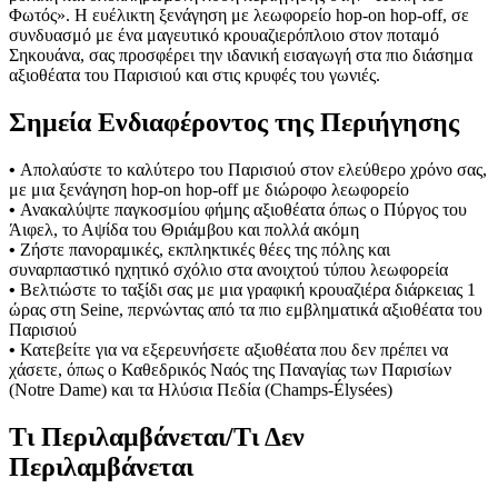
Φωτός». Η ευέλικτη ξενάγηση με λεωφορείο hop-on hop-off, σε
συνδυασμό με ένα μαγευτικό κρουαζιερόπλοιο στον ποταμό
Σηκουάνα, σας προσφέρει την ιδανική εισαγωγή στα πιο διάσημα
αξιοθέατα του Παρισιού και στις κρυφές του γωνιές.
Σημεία Ενδιαφέροντος της Περιήγησης
•
Απολαύστε το καλύτερο του Παρισιού στον ελεύθερο χρόνο σας,
με μια ξενάγηση hop-on hop-off με διώροφο λεωφορείο
•
Ανακαλύψτε παγκοσμίου φήμης αξιοθέατα όπως ο Πύργος του
Άιφελ, το Αψίδα του Θριάμβου και πολλά ακόμη
•
Ζήστε πανοραμικές, εκπληκτικές θέες της πόλης και
συναρπαστικό ηχητικό σχόλιο στα ανοιχτού τύπου λεωφορεία
•
Βελτιώστε το ταξίδι σας με μια γραφική κρουαζιέρα διάρκειας 1
ώρας στη Seine, περνώντας από τα πιο εμβληματικά αξιοθέατα του
Παρισιού
•
Κατεβείτε για να εξερευνήσετε αξιοθέατα που δεν πρέπει να
χάσετε, όπως ο Καθεδρικός Ναός της Παναγίας των Παρισίων
(Notre Dame) και τα Ηλύσια Πεδία (Champs-Élysées)
Τι Περιλαμβάνεται/Τι Δεν
Περιλαμβάνεται