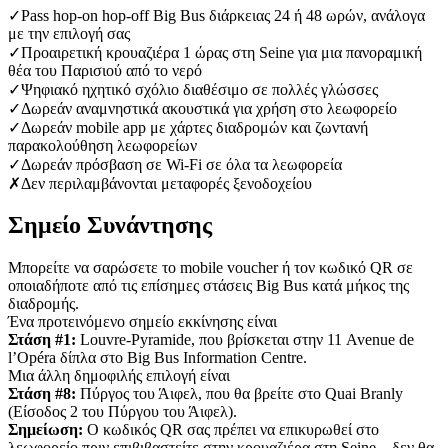
✓
Pass hop-on hop-off Big Bus διάρκειας 24 ή 48 ωρών, ανάλογα
με την επιλογή σας
✓
Προαιρετική κρουαζιέρα 1 ώρας στη Seine για μια πανοραμική
θέα του Παρισιού από το νερό
✓
Ψηφιακό ηχητικό σχόλιο διαθέσιμο σε πολλές γλώσσες
✓
Δωρεάν αναμνηστικά ακουστικά για χρήση στο λεωφορείο
✓
Δωρεάν mobile app με χάρτες διαδρομών και ζωντανή
παρακολούθηση λεωφορείων
✓
Δωρεάν πρόσβαση σε Wi-Fi σε όλα τα λεωφορεία
✗
Δεν περιλαμβάνονται μεταφορές ξενοδοχείου
Σημείο Συνάντησης
Μπορείτε να σαρώσετε το mobile voucher ή τον κωδικό QR σε
οποιαδήποτε από τις επίσημες στάσεις Big Bus κατά μήκος της
διαδρομής.
Ένα προτεινόμενο σημείο εκκίνησης είναι
Στάση #1:
Louvre-Pyramide, που βρίσκεται στην 11 Avenue de
l’Opéra δίπλα στο Big Bus Information Centre.
Μια άλλη δημοφιλής επιλογή είναι
Στάση #8:
Πύργος του Άιφελ, που θα βρείτε στο Quai Branly
(Είσοδος 2 του Πύργου του Άιφελ).
Σημείωση:
Ο κωδικός QR σας πρέπει να επικυρωθεί στο
λεωφορείο πριν επιβιβαστείτε στην κρουαζιέρα στη Seine—δεν θα