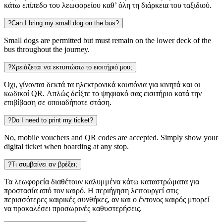
κάτω επίπεδο του λεωφορείου καθ’ όλη τη διάρκεια του ταξιδιού.
?
Can I bring my small dog on the bus?
Small dogs are permitted but must remain on the lower deck of the
bus throughout the journey.
?
Χρειάζεται να εκτυπώσω το εισιτήριό μου;
Όχι, γίνονται δεκτά τα ηλεκτρονικά κουπόνια για κινητά και οι
κωδικοί QR. Απλώς δείξτε το ψηφιακό σας εισιτήριο κατά την
επιβίβαση σε οποιαδήποτε στάση.
?
Do I need to print my ticket?
No, mobile vouchers and QR codes are accepted. Simply show your
digital ticket when boarding at any stop.
?
Τι συμβαίνει αν βρέξει;
Τα λεωφορεία διαθέτουν καλυμμένα κάτω καταστρώματα για
προστασία από τον καιρό. Η περιήγηση λειτουργεί στις
περισσότερες καιρικές συνθήκες, αν και ο έντονος καιρός μπορεί
να προκαλέσει προσωρινές καθυστερήσεις.