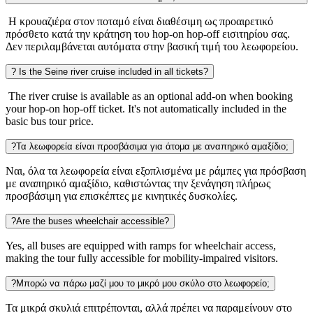
Η κρουαζιέρα στον ποταμό είναι διαθέσιμη ως προαιρετικό
πρόσθετο κατά την κράτηση του hop-on hop-off εισιτηρίου σας.
Δεν περιλαμβάνεται αυτόματα στην βασική τιμή του λεωφορείου.
?
Is the Seine river cruise included in all tickets?
The river cruise is available as an optional add-on when booking
your hop-on hop-off ticket. It's not automatically included in the
basic bus tour price.
?
Τα λεωφορεία είναι προσβάσιμα για άτομα με αναπηρικό αμαξίδιο;
Ναι, όλα τα λεωφορεία είναι εξοπλισμένα με ράμπες για πρόσβαση
με αναπηρικό αμαξίδιο, καθιστώντας την ξενάγηση πλήρως
προσβάσιμη για επισκέπτες με κινητικές δυσκολίες.
?
Are the buses wheelchair accessible?
Yes, all buses are equipped with ramps for wheelchair access,
making the tour fully accessible for mobility-impaired visitors.
?
Μπορώ να πάρω μαζί μου το μικρό μου σκύλο στο λεωφορείο;
Τα μικρά σκυλιά επιτρέπονται, αλλά πρέπει να παραμείνουν στο